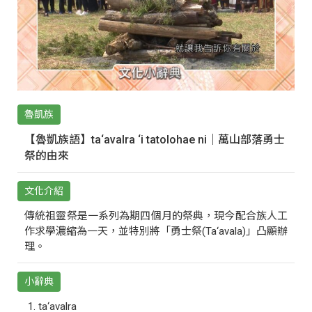
魯凱族
【魯凱族語】ta‘avalra ‘i tatolohae ni｜萬山部落勇士
祭的由來
文化介紹
傳統祖靈祭是一系列為期四個月的祭典，現今配合族人工
作求學濃縮為一天，並特別將「勇士祭(Ta‘avala)」凸顯辦
理。
小辭典
ta‘avalra