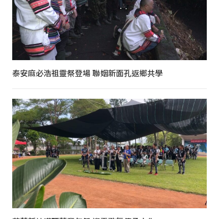
泰安麻必浩祖靈祭登場 聯姻新面孔返鄉共學