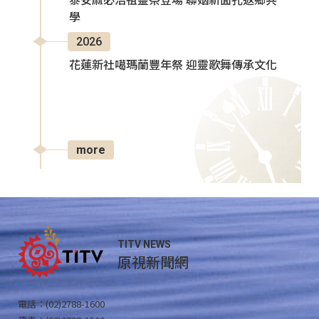
泰安麻必浩祖靈祭登場 聯姻新面孔返鄉共
學
2026
花蓮新社噶瑪蘭豐年祭 迎靈歌舞傳承文化
more
TITV NEWS
原視新聞網
電話：(02)2788-1600