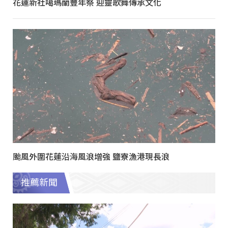
花蓮新社噶瑪蘭豐年祭 迎靈歌舞傳承文化
颱風外圍花蓮沿海風浪增強 鹽寮漁港現長浪
推薦新聞