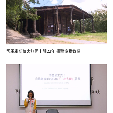
司馬庫斯校舍無照卡關22年 衝擊童受教權