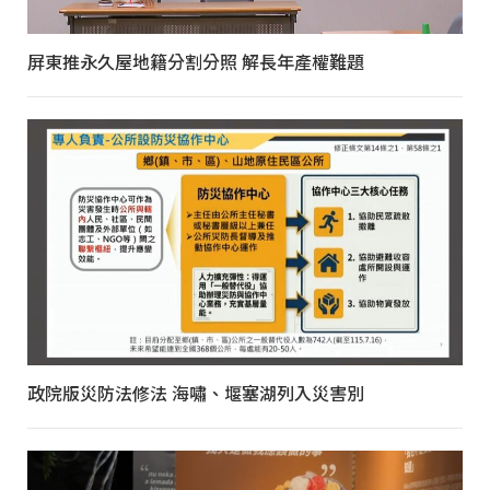
屏東推永久屋地籍分割分照 解長年產權難題
政院版災防法修法 海嘯、堰塞湖列入災害別