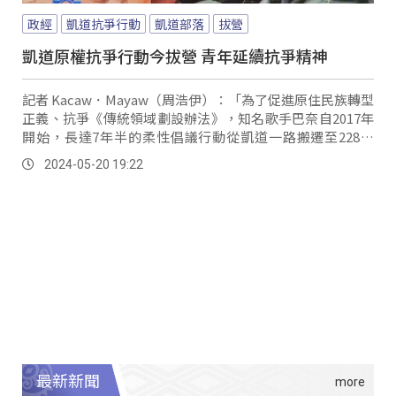
政經
凱道抗爭行動
凱道部落
拔營
凱道原權抗爭行動今拔營 青年延續抗爭精神
記者 Kacaw．Mayaw（周浩伊）：「為了促進原住民族轉型
正義、抗爭《傳統領域劃設辦法》，知名歌手巴奈自2017年
開始，長達7年半的柔性倡議行動從凱道一路搬遷至228公
園；就在520這天，許多青年也都自動自發地前來協助整
2024-05-20 19:22
理，結束了2644天的凱道抗爭行動。
最新新聞