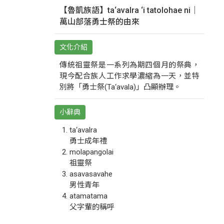
【魯凱族語】ta‘avalra ‘i tatolohae ni｜
萬山部落勇士祭的由來
文化介紹
傳統祖靈祭是一系列為期四個月的祭典，
現今配合族人工作求學濃縮為一天，並特
別將「勇士祭(Ta‘avala)」凸顯辦理。
小辭典
ta‘avalra
勇士成年禮
molapangolai
祖靈祭
asavasavahe
男性青年
atamatama
父字輩的稱呼