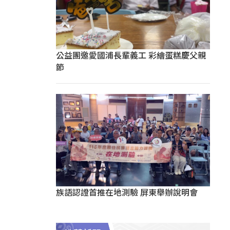
公益團邀愛國浦長輩義工 彩繪蛋糕慶父親
節
族語認證首推在地測驗 屏東舉辦說明會