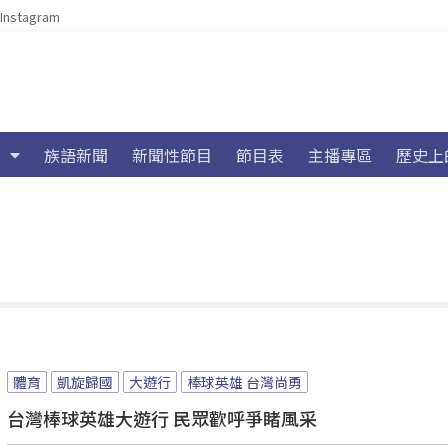
Instagram
族語新聞
新聞性節目
節目表
主播專區
歷史上
體育
凱旋歸國
大遊行
棒球英雄 台灣尚勇
台灣棒球英雄大遊行 民眾歡呼爭睹風采