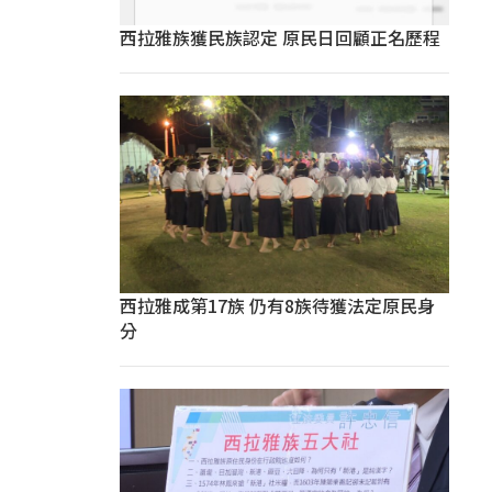
西拉雅族獲民族認定 原民日回顧正名歷程
西拉雅成第17族 仍有8族待獲法定原民身
分