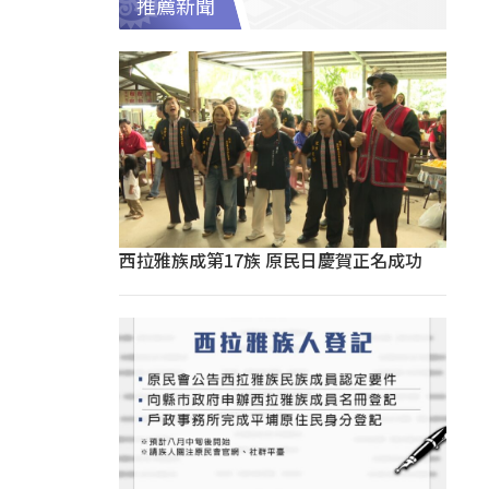
推薦新聞
西拉雅族成第17族 原民日慶賀正名成功