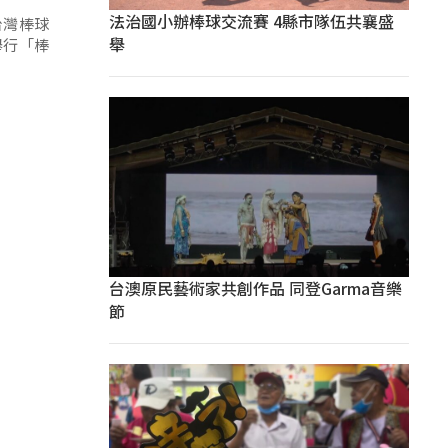
法治國小辦棒球交流賽 4縣市隊伍共襄盛
台灣棒球
舉
舉行「棒
台澳原民藝術家共創作品 同登Garma音樂
節