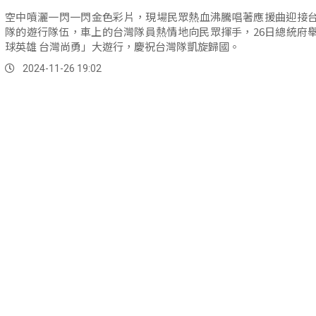
空中噴灑一閃一閃金色彩片，現場民眾熱血沸騰唱著應援曲迎接
隊的遊行隊伍，車上的台灣隊員熱情地向民眾揮手，26日總統府
球英雄 台灣尚勇」大遊行，慶祝台灣隊凱旋歸國。
2024-11-26 19:02