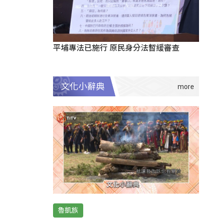
平埔專法已施行 原民身分法暫緩審查
文化小辭典
魯凱族