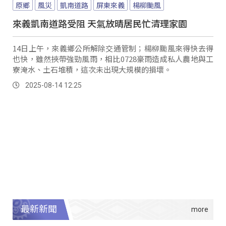
原鄉
風災
凱南道路
屏東來義
楊柳颱風
來義凱南道路受阻 天氣放晴居民忙清理家園
14日上午，來義鄉公所解除交通管制；楊柳颱風來得快去得
也快，雖然挾帶強勁風雨，相比0728豪雨造成私人農地與工
寮淹水、土石堆積，這次未出現大規模的損壞。
2025-08-14 12:25
最新新聞