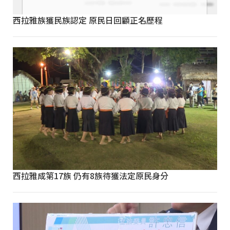
西拉雅族獲民族認定 原民日回顧正名歷程
西拉雅成第17族 仍有8族待獲法定原民身分