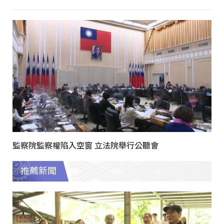
監察院監察權陷入空窗 立法院舉行公聽會
推薦新聞