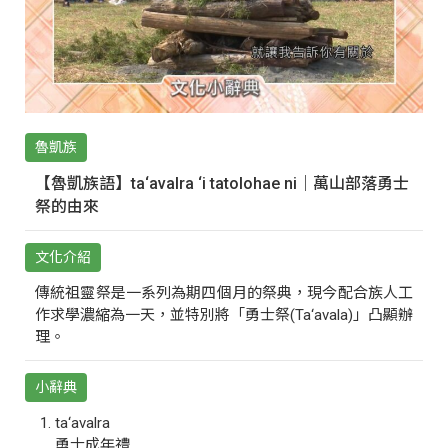
魯凱族
【魯凱族語】ta‘avalra ‘i tatolohae ni｜萬山部落勇士
祭的由來
文化介紹
傳統祖靈祭是一系列為期四個月的祭典，現今配合族人工
作求學濃縮為一天，並特別將「勇士祭(Ta‘avala)」凸顯辦
理。
小辭典
ta‘avalra
勇士成年禮