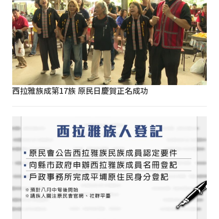
西拉雅族成第17族 原民日慶賀正名成功