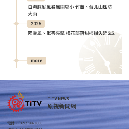
白海豚颱風暴風圈縮小 竹苗、台北山區防
大雨
2026
兩颱風、猴害夾擊 梅花部落甜柿損失近6成
more
TITV NEWS
原視新聞網
電話：(02)2788-1600