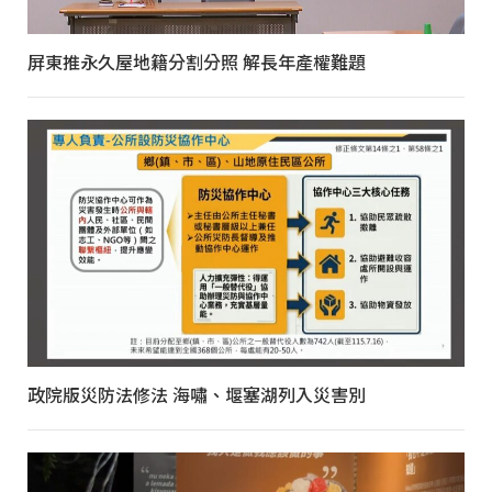
屏東推永久屋地籍分割分照 解長年產權難題
政院版災防法修法 海嘯、堰塞湖列入災害別