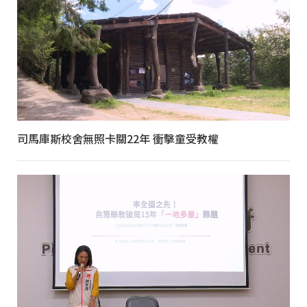
司馬庫斯校舍無照卡關22年 衝擊童受教權