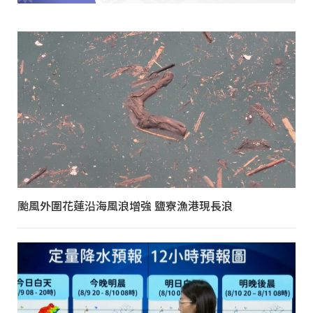
颱風外圍花蓮沿海風浪增強 鹽寮漁港現長浪