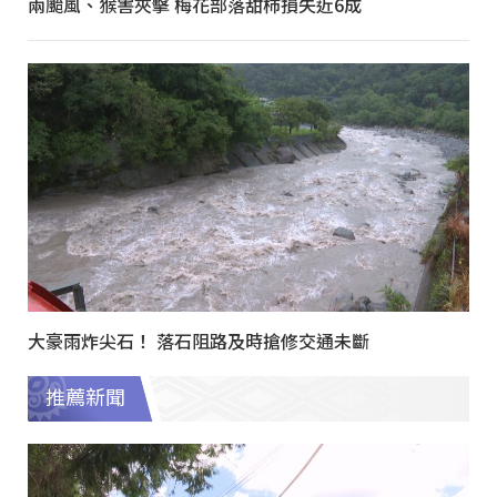
兩颱風、猴害夾擊 梅花部落甜柿損失近6成
大豪雨炸尖石！ 落石阻路及時搶修交通未斷
推薦新聞