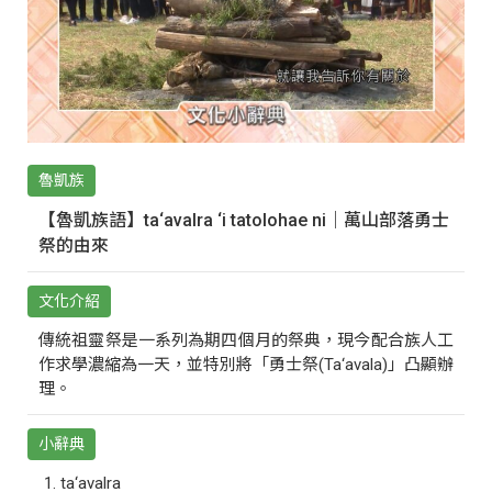
魯凱族
【魯凱族語】ta‘avalra ‘i tatolohae ni｜萬山部落勇士
祭的由來
文化介紹
傳統祖靈祭是一系列為期四個月的祭典，現今配合族人工
作求學濃縮為一天，並特別將「勇士祭(Ta‘avala)」凸顯辦
理。
小辭典
ta‘avalra