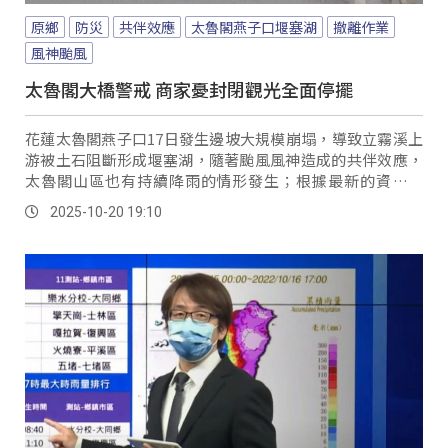
原鄉
防災
共伴效應
太魯閣燕子口堰塞湖
撤離作業
風神颱風
太魯閣大橋警戒 商家憂封閉觀光全面停擺
花蓮太魯閣燕子口17日發生邊坡大規模崩塌，導致立霧溪上
游被土石阻斷形成堰塞湖，隨著颱風風神造成的共伴效應，
太魯閣山區也有持續降雨的情形發生；根據最新的資訊指
出，目前水位距離壩頂僅約4.8公尺，秀林鄉公所也在19日啟
2025-10-20 19:10
動應變措施，針對下游地區包含富世村的民樂部落還有秀林
村的民有部落進行預防性撤離。