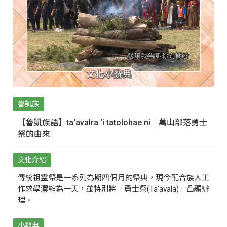
魯凱族
【魯凱族語】ta‘avalra ‘i tatolohae ni｜萬山部落勇士
祭的由來
文化介紹
傳統祖靈祭是一系列為期四個月的祭典，現今配合族人工
作求學濃縮為一天，並特別將「勇士祭(Ta‘avala)」凸顯辦
理。
小辭典