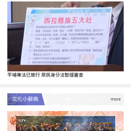
平埔專法已施行 原民身分法暫緩審查
文化小辭典