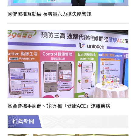
國健署推互動展 長者量六力揪失能警訊
基金會攜手超商、診所 推「健康ACE」遠離疾病
推薦新聞