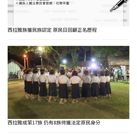
西拉雅族獲民族認定 原民日回顧正名歷程
西拉雅成第17族 仍有8族待獲法定原民身分