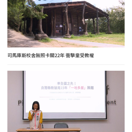
司馬庫斯校舍無照卡關22年 衝擊童受教權