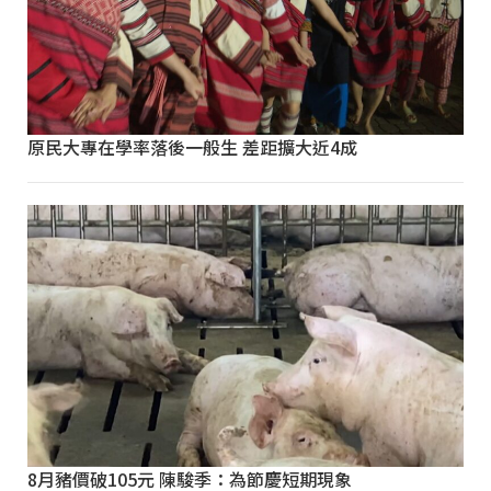
原民大專在學率落後一般生 差距擴大近4成
8月豬價破105元 陳駿季：為節慶短期現象