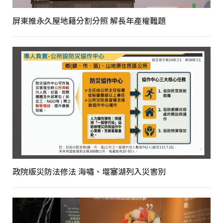
屏東推永久屋地籍分割分照 解長年產權難題
政院版災防法修法 海嘯、堰塞湖列入災害別