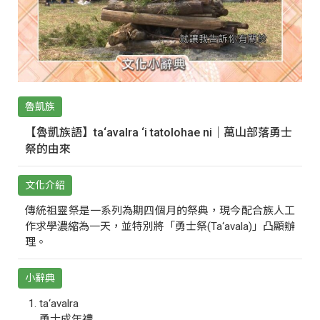
魯凱族
【魯凱族語】ta‘avalra ‘i tatolohae ni｜萬山部落勇士
祭的由來
文化介紹
傳統祖靈祭是一系列為期四個月的祭典，現今配合族人工
作求學濃縮為一天，並特別將「勇士祭(Ta‘avala)」凸顯辦
理。
小辭典
ta‘avalra
勇士成年禮