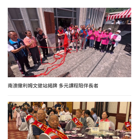
南澳撒利姆文健站揭牌 多元課程陪伴長者