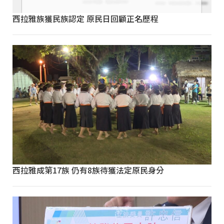
西拉雅族獲民族認定 原民日回顧正名歷程
西拉雅成第17族 仍有8族待獲法定原民身分