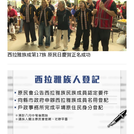
西拉雅族成第17族 原民日慶賀正名成功