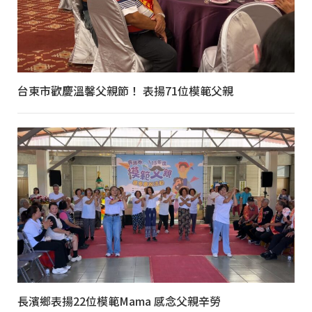
台東市歡慶溫馨父親節！ 表揚71位模範父親
長濱鄉表揚22位模範Mama 感念父親辛勞