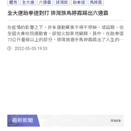
體育
全大運
六連霸
排灣族
跆拳道
馬婷霞
全大運跆拳道對打 排灣族馬婷霞踢出六連霸
在疫情的影響之下，許多運動賽事不得不停辦，或延期，但
全國大專校院運動會，卻如火如荼地展開，其中，在跆拳道
73公斤量級以上的部分，排灣族選手馬婷霞踢出了人生的六
連霸！ 比賽一開始，兩位選手都主動攻擊，而馬婷霞也嘗試
2022-05-05 19:33
攻擊對手的上方，雖然失敗，但之後馬上一個下壓上端，漂
亮地拿下三分，完全不給對手任何機會。
最新新聞