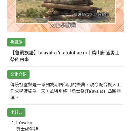
魯凱族
【魯凱族語】ta‘avalra ‘i tatolohae ni｜萬山部落勇士
祭的由來
文化介紹
傳統祖靈祭是一系列為期四個月的祭典，現今配合族人工
作求學濃縮為一天，並特別將「勇士祭(Ta‘avala)」凸顯辦
理。
小辭典
ta‘avalra
勇士成年禮