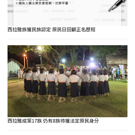
西拉雅族獲民族認定 原民日回顧正名歷程
西拉雅成第17族 仍有8族待獲法定原民身分