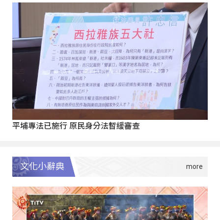
平埔專法已施行 原民身分法暫緩審查
文化小辭典