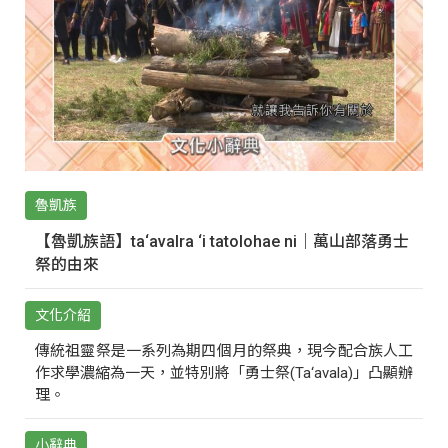
魯凱族
【魯凱族語】ta‘avalra ‘i tatolohae ni｜萬山部落勇士
祭的由來
文化介紹
傳統祖靈祭是一系列為期四個月的祭典，現今配合族人工
作求學濃縮為一天，並特別將「勇士祭(Ta‘avala)」凸顯辦
理。
小辭典