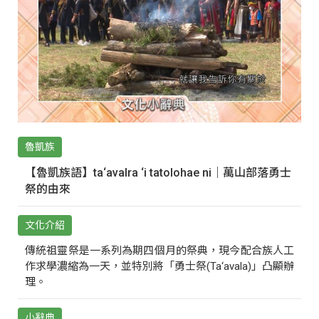
魯凱族
【魯凱族語】ta‘avalra ‘i tatolohae ni｜萬山部落勇士
祭的由來
文化介紹
傳統祖靈祭是一系列為期四個月的祭典，現今配合族人工
作求學濃縮為一天，並特別將「勇士祭(Ta‘avala)」凸顯辦
理。
小辭典