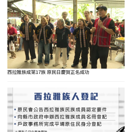
西拉雅族成第17族 原民日慶賀正名成功