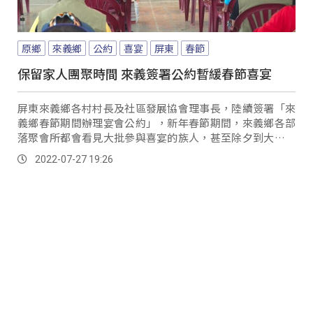
原鄉
來義鄉
公約
喜宴
屏東
春節
保留家人團聚時間 來義簽署公約暫緩春節喜宴
屏東來義鄉各村村長及社區發展協會理事長，陸續簽署「來
義鄉春節期間辦理宴會公約」，新年春節期間，來義鄉各部
落聚會所都會看見大批參與喜宴的族人，甚至除夕到大年初
二也不例外，但難得與家人相聚的時間卻被喜宴佔...。
2022-07-27 19:26