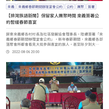
來義
來義鄉春節期間辦理宴會公約
公約
團聚
簽署
【排灣族語新聞】保留家人團聚時間 來義簽署公
約暫緩春節喜宴
屏東來義鄉各村村長及社區發展協會理事長，陸續簽署「來
義鄉春節期間辦理宴會公約」，新年春節期間，來義鄉各部
落聚會所都會看見大批參與喜宴的族人，甚至除夕到大年初
二也不例外，但難得與家人相聚的時間卻被喜宴佔...。
2022-08-06 20:00