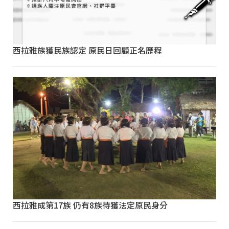
西拉雅族獲民族認定 原民日回顧正名歷程
西拉雅成第17族 仍有8族待獲法定原民身分