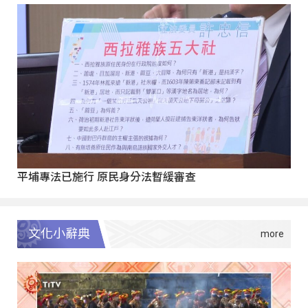
平埔專法已施行 原民身分法暫緩審查
文化小辭典