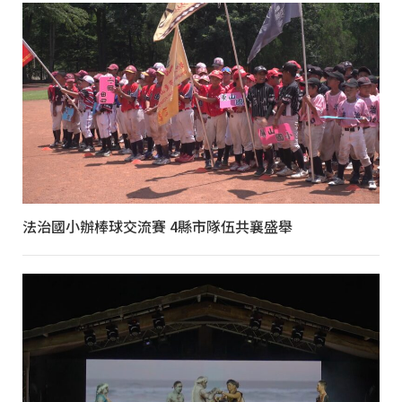
法治國小辦棒球交流賽 4縣市隊伍共襄盛舉