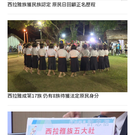
西拉雅族獲民族認定 原民日回顧正名歷程
西拉雅成第17族 仍有8族待獲法定原民身分