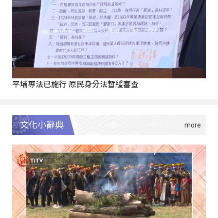
平埔專法已施行 原民身分法暫緩審查
文化小辭典