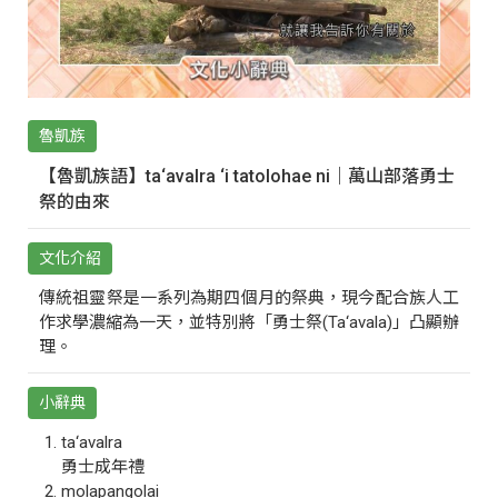
魯凱族
【魯凱族語】ta‘avalra ‘i tatolohae ni｜萬山部落勇士
祭的由來
文化介紹
傳統祖靈祭是一系列為期四個月的祭典，現今配合族人工
作求學濃縮為一天，並特別將「勇士祭(Ta‘avala)」凸顯辦
理。
小辭典
ta‘avalra
勇士成年禮
molapangolai