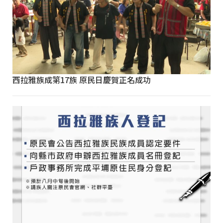
西拉雅族成第17族 原民日慶賀正名成功