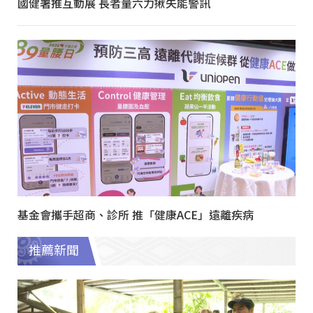
國健署推互動展 長者量六力揪失能警訊
基金會攜手超商、診所 推「健康ACE」遠離疾病
推薦新聞