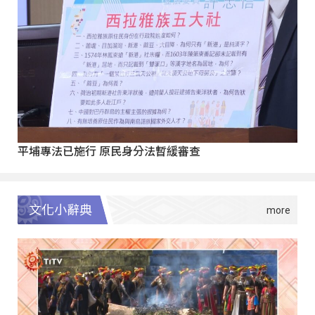
平埔專法已施行 原民身分法暫緩審查
文化小辭典