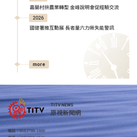
嘉蘭村拚農業轉型 金峰說明會促經驗交流
2026
國健署推互動展 長者量六力揪失能警訊
more
TITV NEWS
原視新聞網
電話：(02)2788-1600