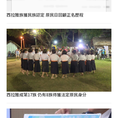
西拉雅族獲民族認定 原民日回顧正名歷程
西拉雅成第17族 仍有8族待獲法定原民身分