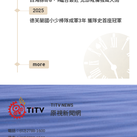
白海豚8/8、9離台最近 北部戒備強風大雨
2025
德芙蘭國小少棒隊成軍3年 獲隊史首座冠軍
more
TITV NEWS
原視新聞網
電話：(02)2788-1600