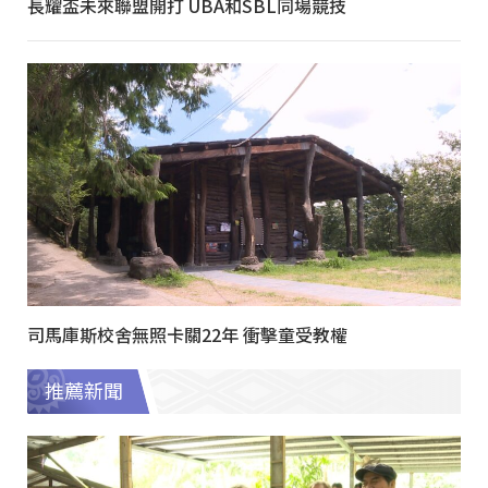
長耀盃未來聯盟開打 UBA和SBL同場競技
司馬庫斯校舍無照卡關22年 衝擊童受教權
推薦新聞