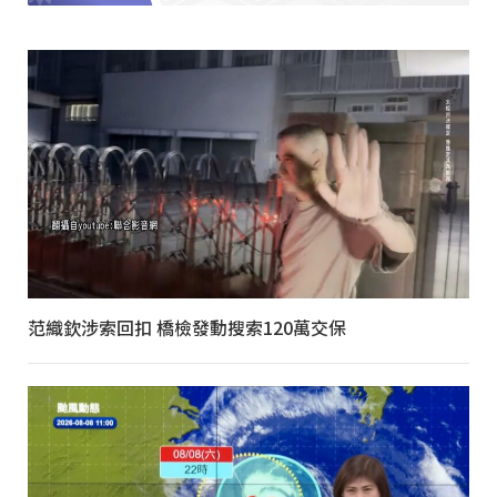
范織欽涉索回扣 橋檢發動搜索120萬交保