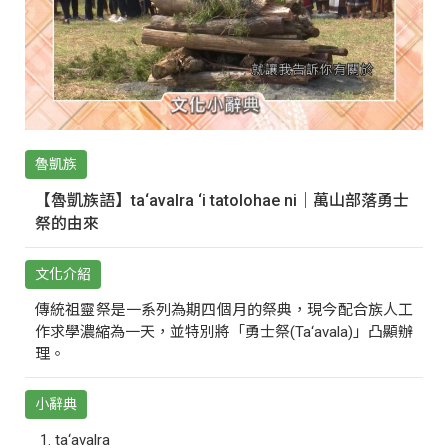
魯凱族
【魯凱族語】ta‘avalra ‘i tatolohae ni｜萬山部落勇士
祭的由來
文化介紹
傳統祖靈祭是一系列為期四個月的祭典，現今配合族人工
作求學濃縮為一天，並特別將「勇士祭(Ta‘avala)」凸顯辦
理。
小辭典
ta‘avalra