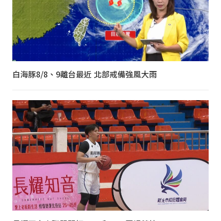
白海豚8/8、9離台最近 北部戒備強風大雨