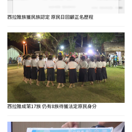
西拉雅族獲民族認定 原民日回顧正名歷程
西拉雅成第17族 仍有8族待獲法定原民身分