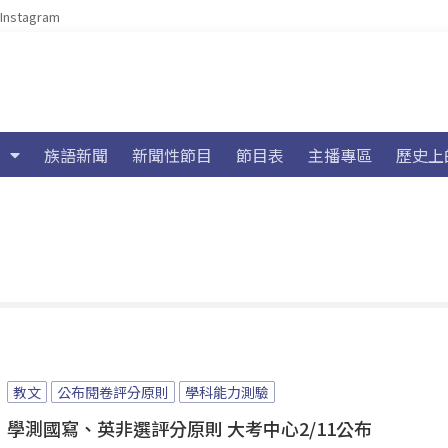
Instagram
族語新聞
新聞性節目
節目表
主播專區
歷史上
教文
公布閱卷評分原則
學科能力測驗
學測國寫、英非選評分原則 大考中心2/11公布