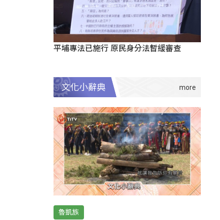
平埔專法已施行 原民身分法暫緩審查
文化小辭典
魯凱族