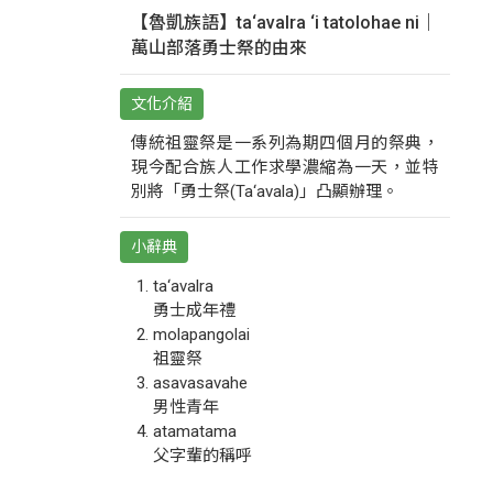
【魯凱族語】ta‘avalra ‘i tatolohae ni｜
萬山部落勇士祭的由來
文化介紹
傳統祖靈祭是一系列為期四個月的祭典，
現今配合族人工作求學濃縮為一天，並特
別將「勇士祭(Ta‘avala)」凸顯辦理。
小辭典
ta‘avalra
勇士成年禮
molapangolai
祖靈祭
asavasavahe
男性青年
atamatama
父字輩的稱呼