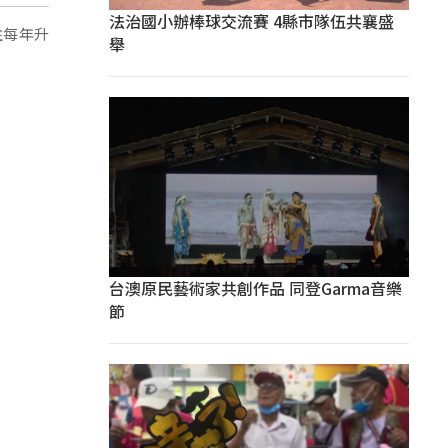
法治國小辦棒球交流賽 4縣市隊伍共襄盛
注每年升
舉
台澳原民藝術家共創作品 同登Garma音樂
節