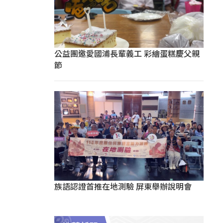
公益團邀愛國浦長輩義工 彩繪蛋糕慶父親
節
族語認證首推在地測驗 屏東舉辦說明會