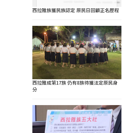
西拉雅族獲民族認定 原民日回顧正名歷程
西拉雅成第17族 仍有8族待獲法定原民身
分