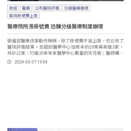
政經
醫療
公布醫院評鑑
分級醫療崩壞
取消掛號費上限
醫療院所漲掛號費 恐釀分級醫療制度崩壞
衛福部醫療改革動作頻頻，除了掛號費不設上限，也公布了
醫院評鑑結果，全國的醫學中心從原本的19家再新增3家、
共計22家，打破20多年來醫學中心數量的天花板；醫師團體
紛紛表示，醫學中心角色恐怕遭到弱化、更有區域化的狀
2024-03-07 19:04
況。