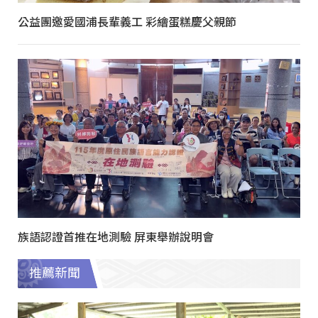
公益團邀愛國浦長輩義工 彩繪蛋糕慶父親節
族語認證首推在地測驗 屏東舉辦說明會
推薦新聞