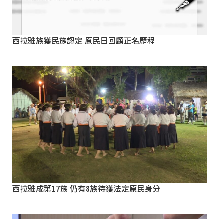
西拉雅族獲民族認定 原民日回顧正名歷程
西拉雅成第17族 仍有8族待獲法定原民身分