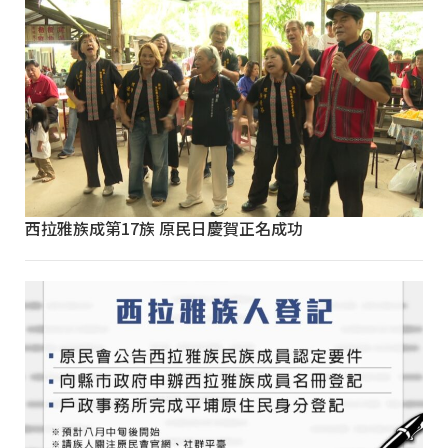
西拉雅族成第17族 原民日慶賀正名成功