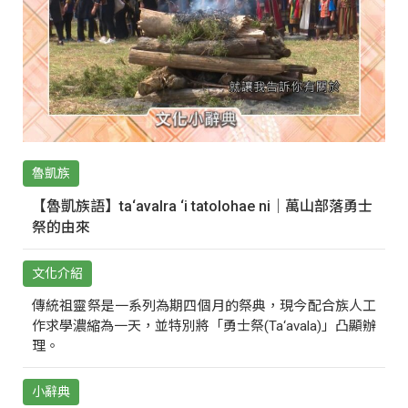
魯凱族
【魯凱族語】ta‘avalra ‘i tatolohae ni｜萬山部落勇士
祭的由來
文化介紹
傳統祖靈祭是一系列為期四個月的祭典，現今配合族人工
作求學濃縮為一天，並特別將「勇士祭(Ta‘avala)」凸顯辦
理。
小辭典