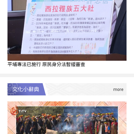
平埔專法已施行 原民身分法暫緩審查
文化小辭典