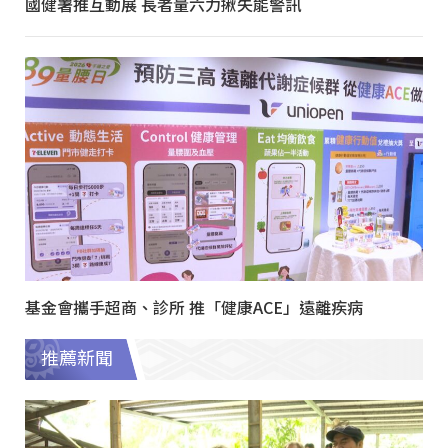
國健署推互動展 長者量六力揪失能警訊
基金會攜手超商、診所 推「健康ACE」遠離疾病
推薦新聞