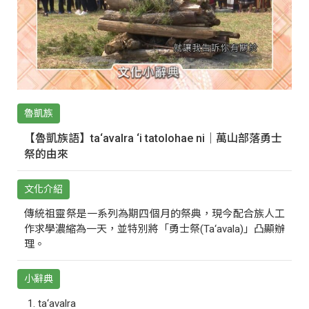
魯凱族
【魯凱族語】ta‘avalra ‘i tatolohae ni｜萬山部落勇士
祭的由來
文化介紹
傳統祖靈祭是一系列為期四個月的祭典，現今配合族人工
作求學濃縮為一天，並特別將「勇士祭(Ta‘avala)」凸顯辦
理。
小辭典
ta‘avalra