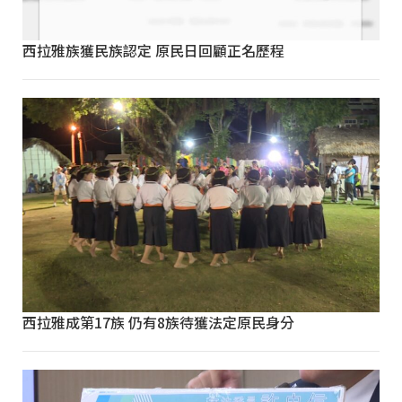
西拉雅族獲民族認定 原民日回顧正名歷程
西拉雅成第17族 仍有8族待獲法定原民身分