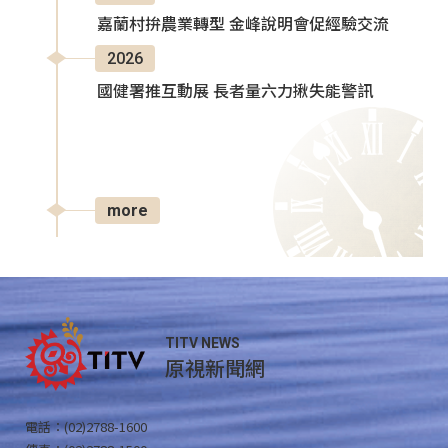
嘉蘭村拚農業轉型 金峰說明會促經驗交流
2026
國健署推互動展 長者量六力揪失能警訊
more
TITV NEWS
原視新聞網
電話：(02)2788-1600