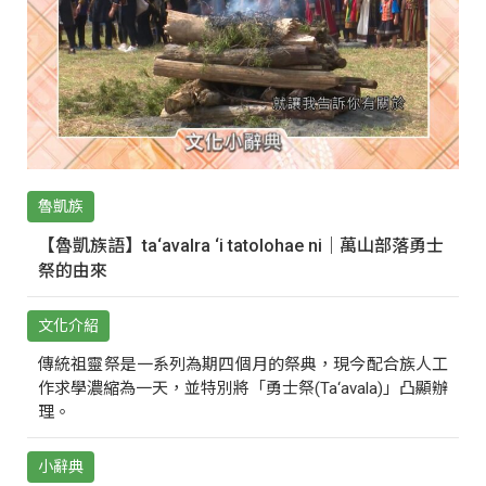
魯凱族
【魯凱族語】ta‘avalra ‘i tatolohae ni｜萬山部落勇士
祭的由來
文化介紹
傳統祖靈祭是一系列為期四個月的祭典，現今配合族人工
作求學濃縮為一天，並特別將「勇士祭(Ta‘avala)」凸顯辦
理。
小辭典