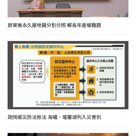
屏東推永久屋地籍分割分照 解長年產權難題
政院版災防法修法 海嘯、堰塞湖列入災害別