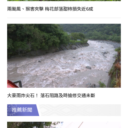
兩颱風、猴害夾擊 梅花部落甜柿損失近6成
大豪雨炸尖石！ 落石阻路及時搶修交通未斷
推薦新聞