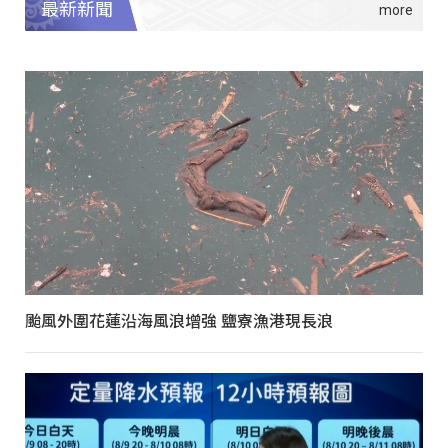
最新新聞
颱風外圍花蓮沿海風浪增強 鹽寮漁港現長浪