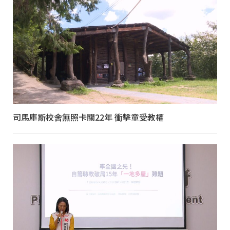
司馬庫斯校舍無照卡關22年 衝擊童受教權