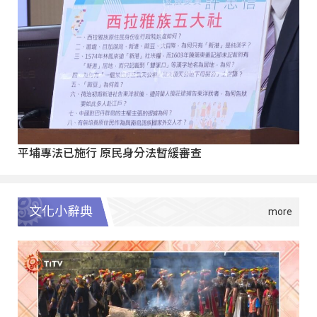
平埔專法已施行 原民身分法暫緩審查
文化小辭典