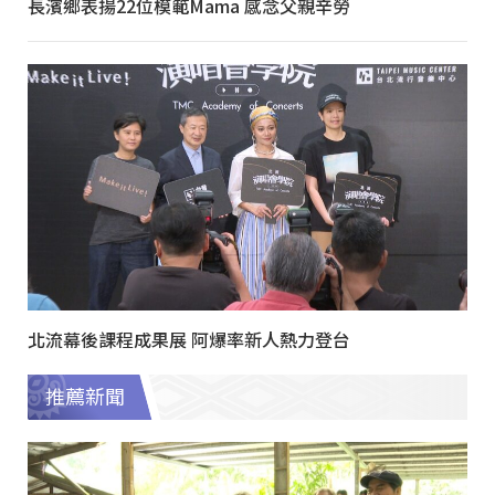
長濱鄉表揚22位模範Mama 感念父親辛勞
北流幕後課程成果展 阿爆率新人熱力登台
推薦新聞