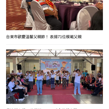
台東市歡慶溫馨父親節！ 表揚71位模範父親