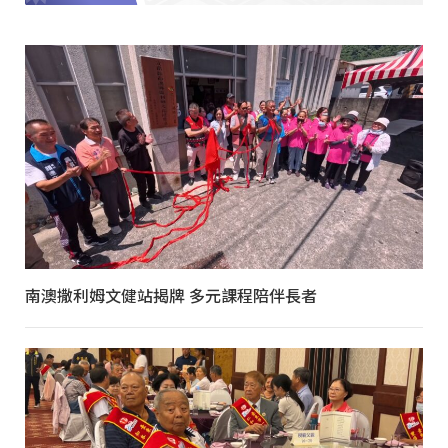
南澳撒利姆文健站揭牌 多元課程陪伴長者