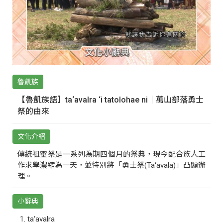
魯凱族
【魯凱族語】ta‘avalra ‘i tatolohae ni｜萬山部落勇士
祭的由來
文化介紹
傳統祖靈祭是一系列為期四個月的祭典，現今配合族人工
作求學濃縮為一天，並特別將「勇士祭(Ta‘avala)」凸顯辦
理。
小辭典
ta‘avalra