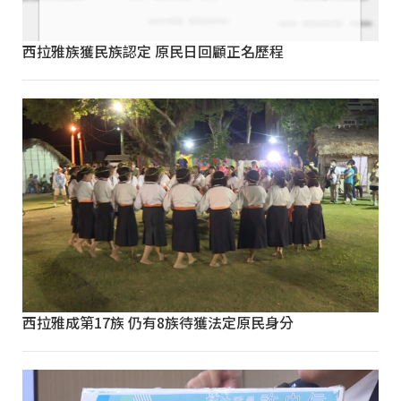
西拉雅族獲民族認定 原民日回顧正名歷程
西拉雅成第17族 仍有8族待獲法定原民身分