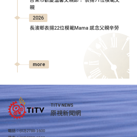
台東市歡慶溫馨父親節！ 表揚71位模範父
親
2026
長濱鄉表揚22位模範Mama 感念父親辛勞
more
TITV NEWS
原視新聞網
電話：(02)2788-1600