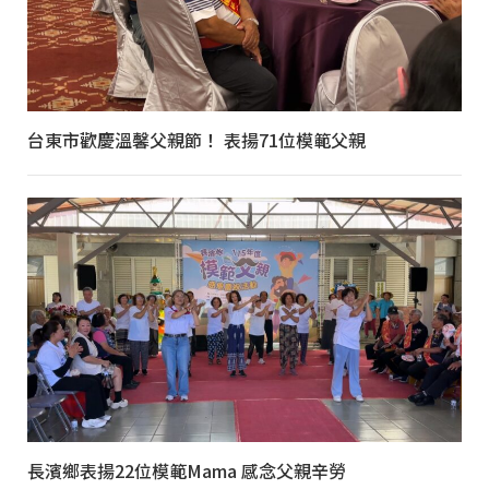
台東市歡慶溫馨父親節！ 表揚71位模範父親
長濱鄉表揚22位模範Mama 感念父親辛勞