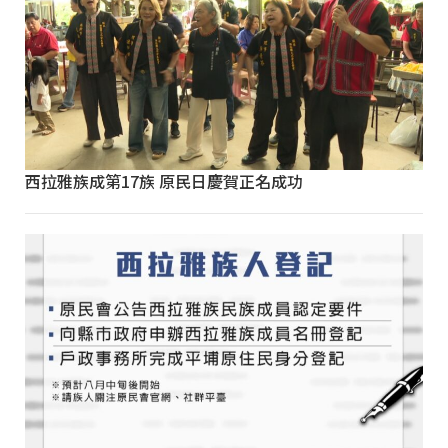
西拉雅族成第17族 原民日慶賀正名成功