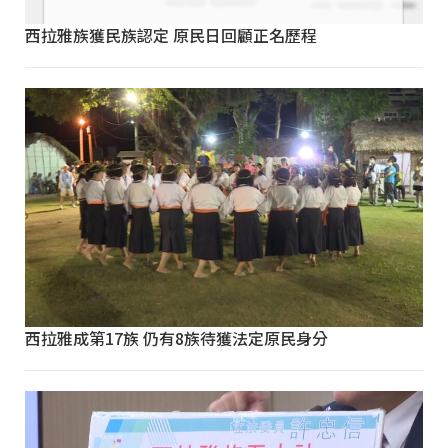
西拉雅族獲民族認定 原民日回顧正名歷程
西拉雅成第17族 仍有8族待獲法定原民身分