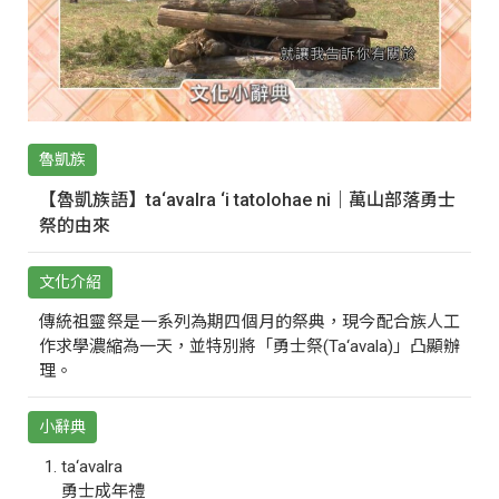
魯凱族
【魯凱族語】ta‘avalra ‘i tatolohae ni｜萬山部落勇士
祭的由來
文化介紹
傳統祖靈祭是一系列為期四個月的祭典，現今配合族人工
作求學濃縮為一天，並特別將「勇士祭(Ta‘avala)」凸顯辦
理。
小辭典
ta‘avalra
勇士成年禮