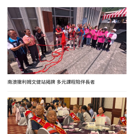
南澳撒利姆文健站揭牌 多元課程陪伴長者