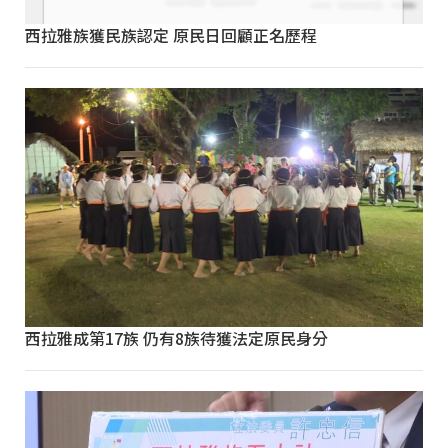
西拉雅族獲民族認定 原民日回顧正名歷程
西拉雅成第17族 仍有8族待獲法定原民身分