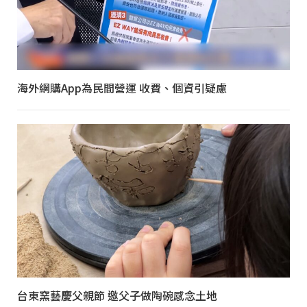
海外網購App為民間營運 收費、個資引疑慮
台東窯藝慶父親節 邀父子做陶碗感念土地