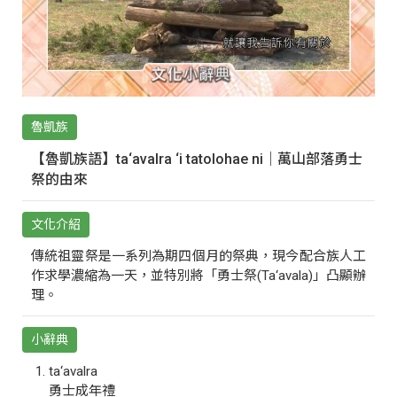
魯凱族
【魯凱族語】ta‘avalra ‘i tatolohae ni｜萬山部落勇士
祭的由來
文化介紹
傳統祖靈祭是一系列為期四個月的祭典，現今配合族人工
作求學濃縮為一天，並特別將「勇士祭(Ta‘avala)」凸顯辦
理。
小辭典
ta‘avalra
勇士成年禮