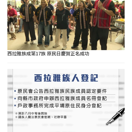
西拉雅族成第17族 原民日慶賀正名成功