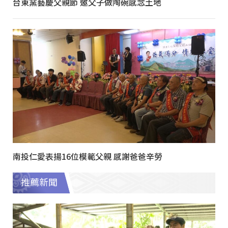
台東窯藝慶父親節 邀父子做陶碗感念土地
南投仁愛表揚16位模範父親 感謝爸爸辛勞
推薦新聞