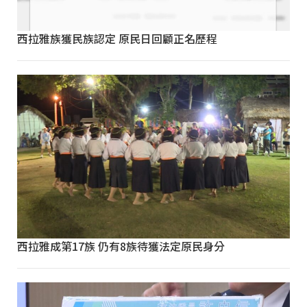
西拉雅族獲民族認定 原民日回顧正名歷程
西拉雅成第17族 仍有8族待獲法定原民身分