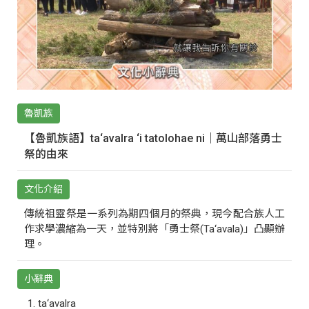
魯凱族
【魯凱族語】ta‘avalra ‘i tatolohae ni｜萬山部落勇士
祭的由來
文化介紹
傳統祖靈祭是一系列為期四個月的祭典，現今配合族人工
作求學濃縮為一天，並特別將「勇士祭(Ta‘avala)」凸顯辦
理。
小辭典
ta‘avalra