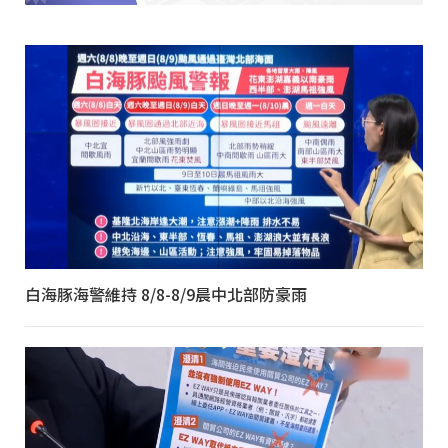
白海豚海警維持 8/8-8/9晨中北部防豪雨