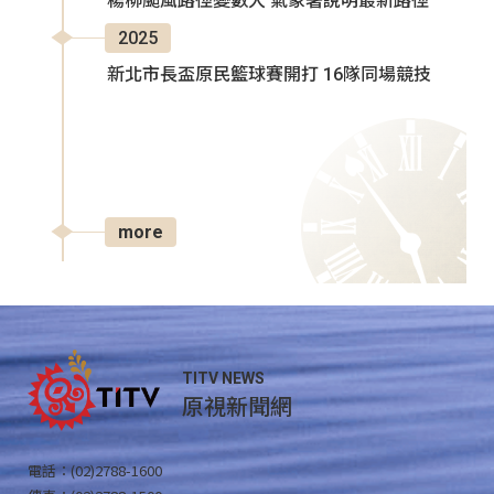
楊柳颱風路徑變數大 氣象署說明最新路徑
2025
新北市長盃原民籃球賽開打 16隊同場競技
more
TITV NEWS
原視新聞網
電話：(02)2788-1600