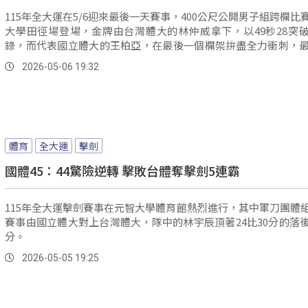
115年全大運在5/6迎來最後一天賽事，400公尺公開男子組跨欄比
大學田徑場登場，金牌由台灣體大的林仲威拿下，以49秒28突
錄，而代表國立體大的王柏亞，在最後一個欄架拚盡全力衝刺，最
秒22奪下銅牌，跑回終點後開心歡呼。
2026-05-06 19:32
體育
全大運
擊劍
國體45：44驚險逆轉 擊敗台體奪擊劍5連霸
115年全大運擊劍賽事在元智大學體育館熱烈進行，其中軍刀團體
賽事由國立體大對上台灣體大，隊中的林宇辰頂著24比30分的落
分。
2026-05-05 19:25