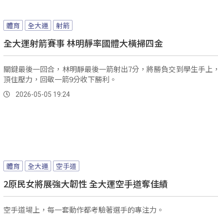
體育
全大運
射箭
全大運射箭賽事 林明靜率國體大橫掃四金
關鍵最後一回合，林明靜最後一箭射出7分，將勝負交到學生手上
頂住壓力，回敬一箭9分收下勝利。
2026-05-05 19:24
體育
全大運
空手道
2原民女將展強大韌性 全大運空手道奪佳績
空手道場上，每一套動作都考驗著選手的專注力。