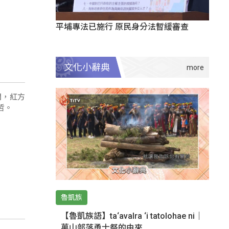
平埔專法已施行 原民身分法暫緩審查
文化小辭典
開，紅方
哲。
魯凱族
【魯凱族語】ta‘avalra ‘i tatolohae ni｜
萬山部落勇士祭的由來