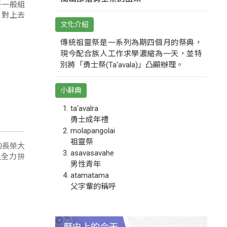
子一般組
，對上去
文化介紹
傳統祖靈祭是一系列為期四個月的祭典，
現今配合族人工作求學濃縮為一天，並特
別將「勇士祭(Ta‘avala)」凸顯辦理。
小辭典
ta‘avalra
勇士成年禮
molapangolai
祖靈祭
的長榮大
asavasavahe
上全力拚
男性青年
atamatama
父字輩的稱呼
歷史上的今天