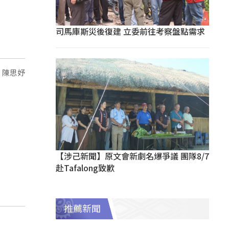
司馬庫斯災後復建 立委前往考察盤點需求
，陳思妤
【涉己新聞】原文會新劇名爆爭議 團隊8/7
赴Tafalong致歉
推薦新聞