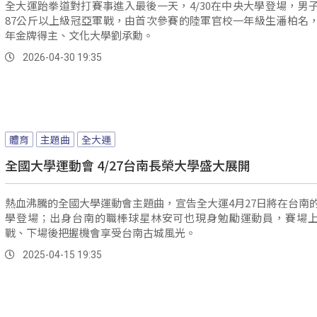
全大運跆拳道對打賽事進入最後一天，4/30在中央大學登場，男
87公斤以上級冠亞軍戰，由首次參賽的陸軍官校一年級生潘柏名
年金牌得主、文化大學劉承勳。
2026-04-30 19:35
體育
主題曲
全大運
全國大學運動會 4/27台南長榮大學盛大展開
熱血沸騰的全國大學運動會主題曲，宣告全大運4月27日將在台南
學登場；出身台南的職棒球星林安可也現身勉勵運動員，賽場
戰、下場後把握機會享受台南古城風光。
2025-04-15 19:35