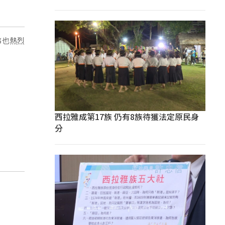
事也熱烈
西拉雅成第17族 仍有8族待獲法定原民身
分