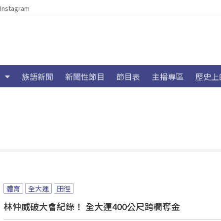
Instagram
族語新聞
新聞性節目
節目表
主播專區
歷史上
體育
全大運
田徑
林仲威破大會紀錄！ 全大運400公尺跨欄奪金