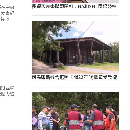
長耀盃未來聯盟開打 UBA和SBL同場競技
賽在中央
破大會紀
後以52
司馬庫斯校舍無照卡關22年 衝擊童受教權
組冠亞軍
後壓力追