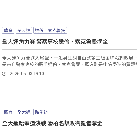
體育
全大運
達倫．索克魯曼
全大運角力賽 警察專校達倫‧索克魯曼摘金
全大運角力賽進入尾聲，一般男生組自由式第二級金牌戰刺激展
是來自警察專校的選手達倫．索克魯曼，藍方則是中信學院的黃緯
2026-05-03 19:10
體育
全大運
跆拳道
全大運跆拳道決戰 潘柏名擊敗衛冕者奪金