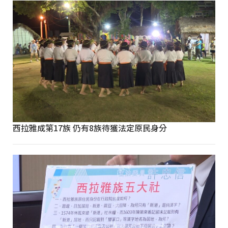
西拉雅成第17族 仍有8族待獲法定原民身分