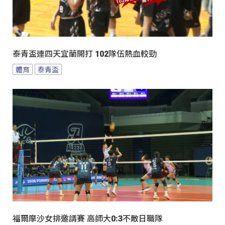
泰青盃連四天宜蘭開打 102隊伍熱血較勁
體育
泰青盃
福爾摩沙女排邀請賽 高師大0:3不敵日職隊