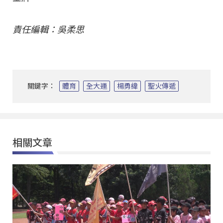
責任編輯：吳柔思
關鍵字：
體育
全大運
楊勇緯
聖火傳遞
相關文章