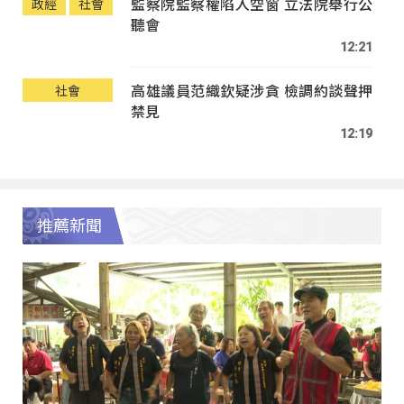
監察院監察權陷入空窗 立法院舉行公
政經
社會
聽會
12:21
高雄議員范織欽疑涉貪 檢調約談聲押
社會
禁見
12:19
推薦新聞