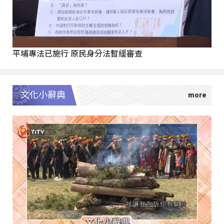
平埔專法已施行 原民身分法暫緩審查
文化小辭典