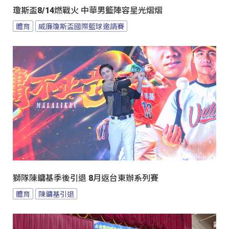
瓊斯盃8/14燃戰火 中華男籃陣容星光熠熠
體育
威廉瓊斯盃國際籃球邀請賽
獅隊陳鏞基季後引退 8月返台東辦系列賽
體育
陳鏞基引退