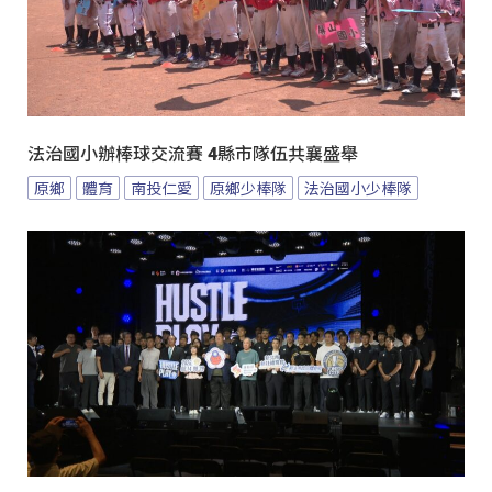
法治國小辦棒球交流賽 4縣市隊伍共襄盛舉
原鄉
體育
南投仁愛
原鄉少棒隊
法治國小少棒隊