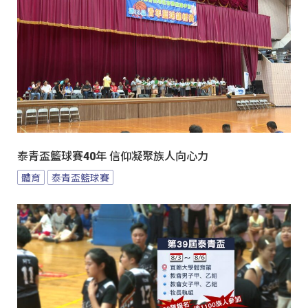
泰青盃籃球賽40年 信仰凝聚族人向心力
體育
泰青盃籃球賽