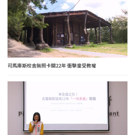
司馬庫斯校舍無照卡關22年 衝擊童受教權