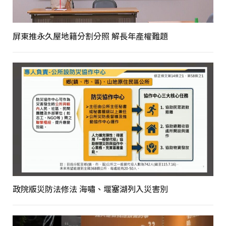
屏東推永久屋地籍分割分照 解長年產權難題
政院版災防法修法 海嘯、堰塞湖列入災害別