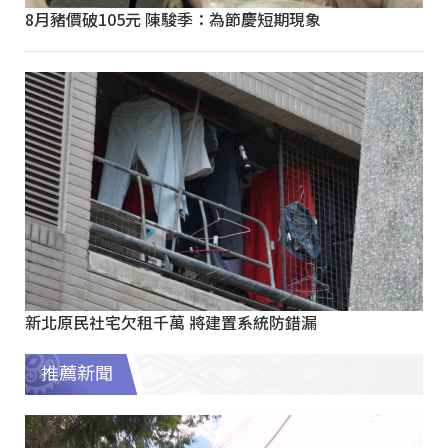
8月豬價破105元 陳駿季：為節慶短期現象
新北原民社宅欠租千萬 將建置系統防錯漏
推薦新聞