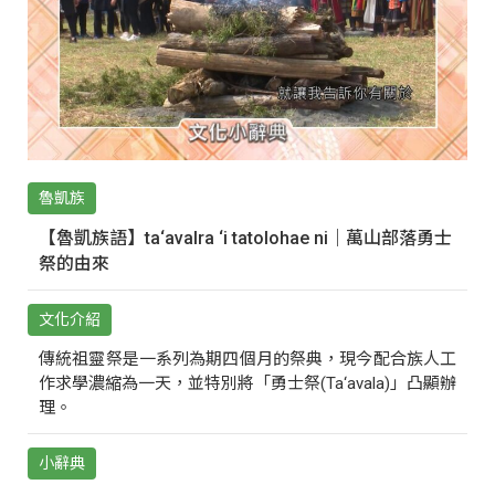
魯凱族
【魯凱族語】ta‘avalra ‘i tatolohae ni｜萬山部落勇士
祭的由來
文化介紹
傳統祖靈祭是一系列為期四個月的祭典，現今配合族人工
作求學濃縮為一天，並特別將「勇士祭(Ta‘avala)」凸顯辦
理。
小辭典