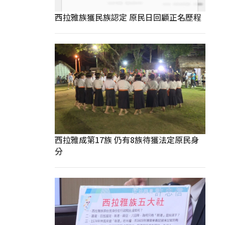
西拉雅族獲民族認定 原民日回顧正名歷程
西拉雅成第17族 仍有8族待獲法定原民身
分