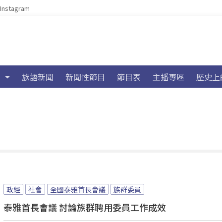
Instagram
族語新聞
新聞性節目
節目表
主播專區
歷史上
政經
社會
全國泰雅首長會議
族群委員
泰雅首長會議 討論族群聘用委員工作成效