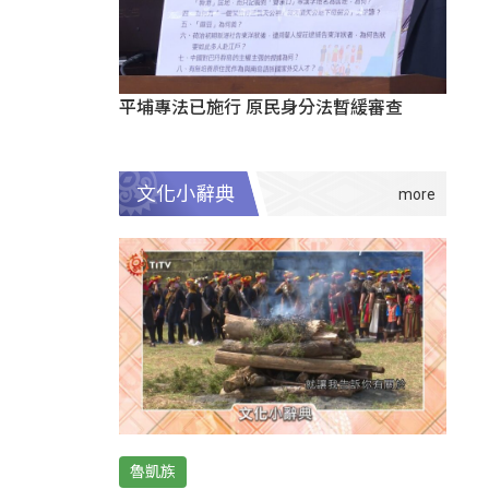
平埔專法已施行 原民身分法暫緩審查
文化小辭典
魯凱族