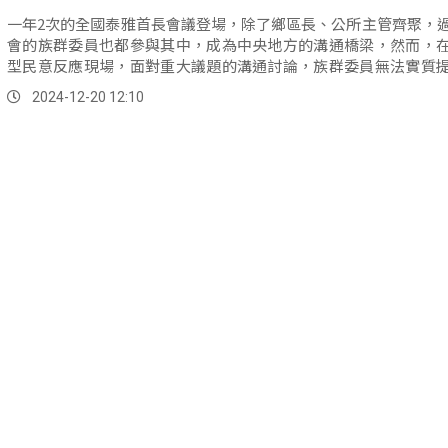
一年2次的全國泰雅首長會議登場，除了鄉區長、公所主管齊聚，
會的族群委員也都參與其中，成為中央地方的溝通橋梁，然而，
型民意反應現場，面對重大議題的溝通討論，族群委員無法實質
承諾，鄉區長則是希望提升政策回覆效率。
2024-12-20 12:10