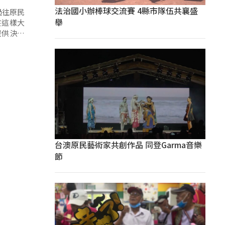
法治國小辦棒球交流賽 4縣市隊伍共襄盛
過往原民
舉
在這樣大
提供決策
台澳原民藝術家共創作品 同登Garma音樂
節