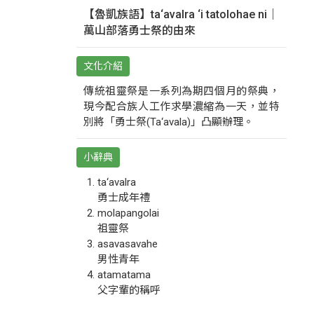
【魯凱族語】ta‘avalra ‘i tatolohae ni｜
萬山部落勇士祭的由來
文化介紹
傳統祖靈祭是一系列為期四個月的祭典，
現今配合族人工作求學濃縮為一天，並特
別將「勇士祭(Ta‘avala)」凸顯辦理。
小辭典
ta‘avalra
勇士成年禮
molapangolai
祖靈祭
asavasavahe
男性青年
atamatama
父字輩的稱呼