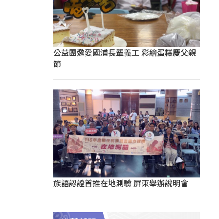
公益團邀愛國浦長輩義工 彩繪蛋糕慶父親
節
族語認證首推在地測驗 屏東舉辦說明會