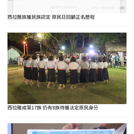
西拉雅族獲民族認定 原民日回顧正名歷程
西拉雅成第17族 仍有8族待獲法定原民身分