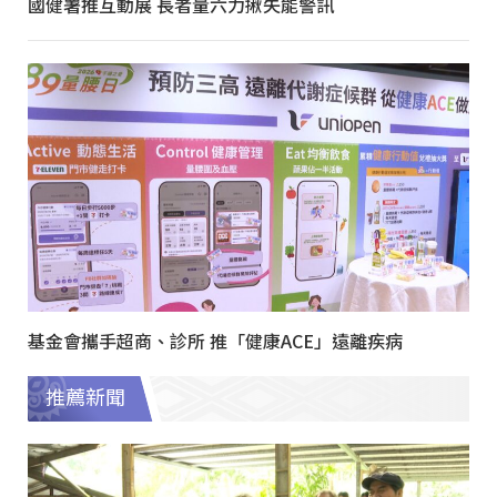
國健署推互動展 長者量六力揪失能警訊
基金會攜手超商、診所 推「健康ACE」遠離疾病
推薦新聞