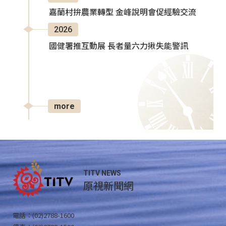
嘉蘭村拚農業轉型 金峰說明會促經驗交流
2026
國健署推互動展 長者量六力揪失能警訊
more
TITV NEWS
原視新聞網
電話：(02)2788-1600