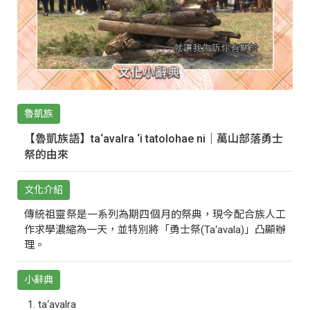
魯凱族
【魯凱族語】ta‘avalra ‘i tatolohae ni｜萬山部落勇士
祭的由來
文化介紹
傳統祖靈祭是一系列為期四個月的祭典，現今配合族人工
作求學濃縮為一天，並特別將「勇士祭(Ta‘avala)」凸顯辦
理。
小辭典
ta‘avalra