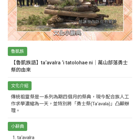
魯凱族
【魯凱族語】ta‘avalra ‘i tatolohae ni｜萬山部落勇士
祭的由來
文化介紹
傳統祖靈祭是一系列為期四個月的祭典，現今配合族人工
作求學濃縮為一天，並特別將「勇士祭(Ta‘avala)」凸顯辦
理。
小辭典
ta‘avalra