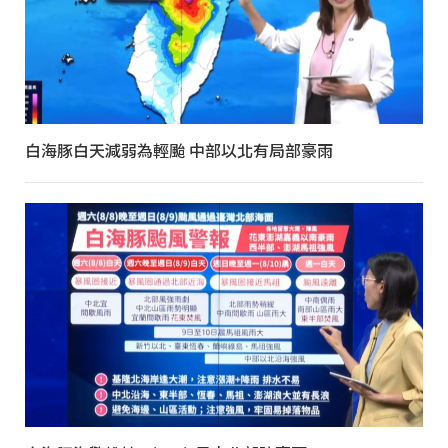
白海豚白天減弱為輕颱 中部以北有局部豪雨