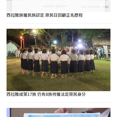
西拉雅族獲民族認定 原民日回顧正名歷程
西拉雅成第17族 仍有8族待獲法定原民身分