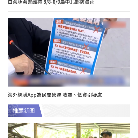
白海豚海警維持 8/8-8/9晨中北部防豪雨
海外網購App為民間營運 收費、個資引疑慮
推薦新聞