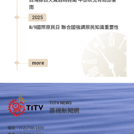
白海豚白天減弱為輕颱 中部以北有局部豪
雨
2025
8/9國際原民日 聯合國強調原民知識重要性
more
TITV NEWS
原視新聞網
電話：(02)2788-1600