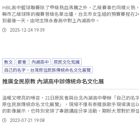
HBL高中籃球聯賽除了甲級熱血沸騰之外，乙級賽事也同樣火熱
縣市乙級球隊的複賽晉級名單出爐，台北市女生組的預賽賽程在2
到最後一天，由地主隊永春高中對上內湖高中。
2025-12-24 19:39
教文
都會
內湖高中
原民文化知識
自己的名字，台灣原住民族傳統命名文化展覽
推廣全民原教 內湖高中辦傳統命名文化展
溫暖又嘹亮的嗓音，21日原民會與台北內湖高中舉辦「自己的名
原住民族傳統命名文化展覽」，現場不僅有泰雅族歌手現場演出
的影像展示，也特別安排了專題講座分享活動，期盼大眾對於原
名文化保存有更多的認識，增進族人的自我認同。
2023-07-21 19:08