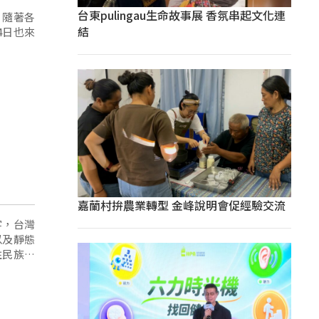
台東pulingau生命故事展 香氛串起文化連
，隨著各
結
4日也來
嘉蘭村拚農業轉型 金峰說明會促經驗交流
字，台灣
以及靜態
住民族命