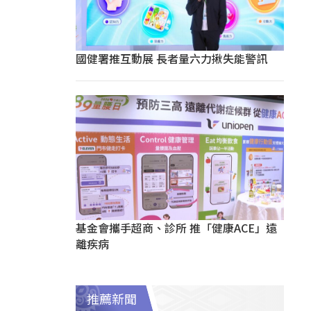
國健署推互動展 長者量六力揪失能警訊
基金會攜手超商、診所 推「健康ACE」遠
離疾病
推薦新聞