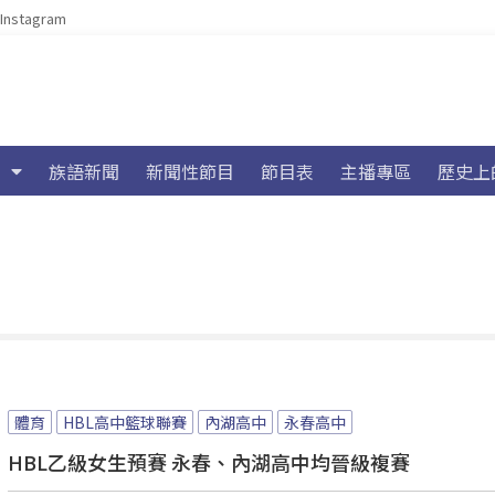
Instagram
族語新聞
新聞性節目
節目表
主播專區
歷史上
體育
HBL高中籃球聯賽
內湖高中
永春高中
HBL乙級女生預賽 永春、內湖高中均晉級複賽