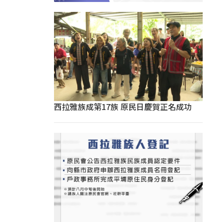
西拉雅族成第17族 原民日慶賀正名成功