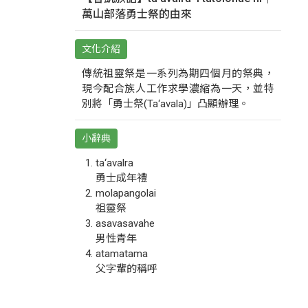
萬山部落勇士祭的由來
文化介紹
傳統祖靈祭是一系列為期四個月的祭典，
現今配合族人工作求學濃縮為一天，並特
別將「勇士祭(Ta‘avala)」凸顯辦理。
小辭典
ta‘avalra
勇士成年禮
molapangolai
祖靈祭
asavasavahe
男性青年
atamatama
父字輩的稱呼