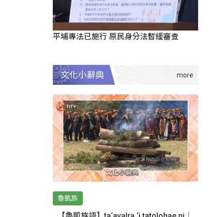
平埔專法已施行 原民身分法暫緩審查
文化小辭典
魯凱族
【魯凱族語】ta‘avalra ‘i tatolohae ni｜