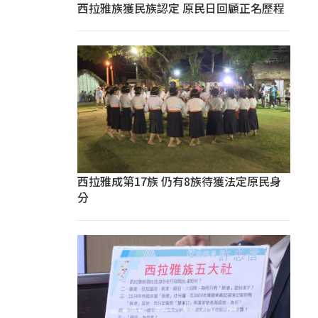
西拉雅族獲民族認定 原民日回顧正名歷程
西拉雅成第17族 仍有8族待獲法定原民身
分