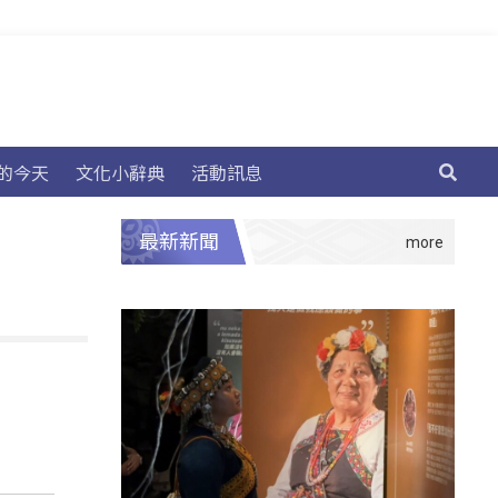
的今天
文化小辭典
活動訊息
最新新聞