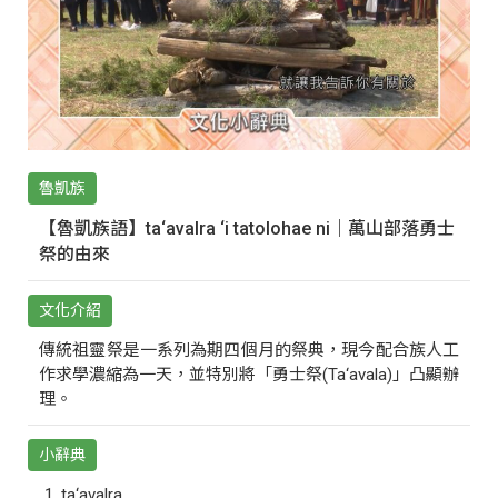
魯凱族
【魯凱族語】ta‘avalra ‘i tatolohae ni｜萬山部落勇士
祭的由來
文化介紹
傳統祖靈祭是一系列為期四個月的祭典，現今配合族人工
作求學濃縮為一天，並特別將「勇士祭(Ta‘avala)」凸顯辦
理。
小辭典
ta‘avalra