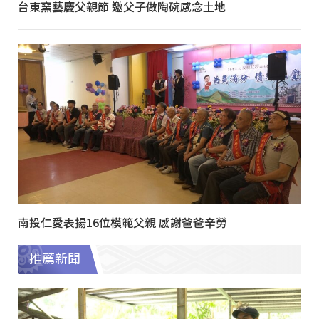
台東窯藝慶父親節 邀父子做陶碗感念土地
南投仁愛表揚16位模範父親 感謝爸爸辛勞
推薦新聞