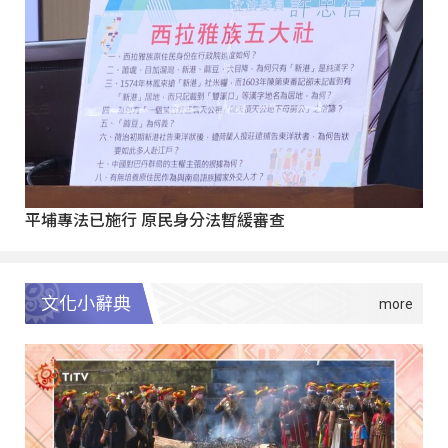
平埔專法已施行 原民身分法暫緩審查
文化小辭典