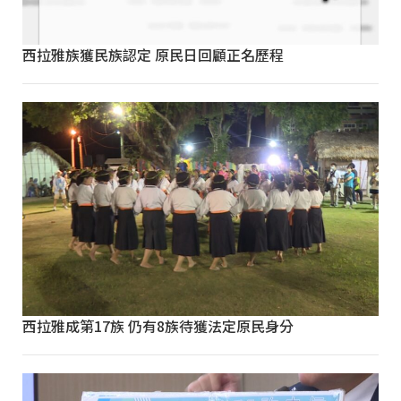
西拉雅族獲民族認定 原民日回顧正名歷程
西拉雅成第17族 仍有8族待獲法定原民身分