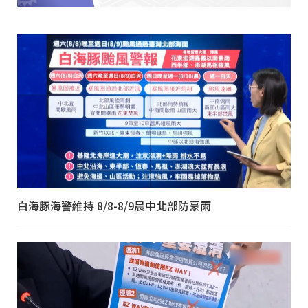
白海豚海警維持 8/8-8/9晨中北部防豪雨