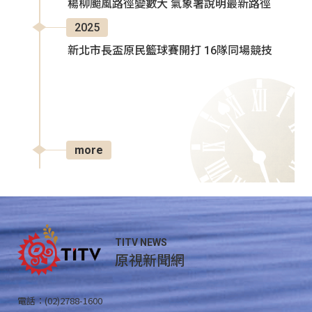
楊柳颱風路徑變數大 氣象署說明最新路徑
2025
新北市長盃原民籃球賽開打 16隊同場競技
more
TITV NEWS
原視新聞網
電話：(02)2788-1600