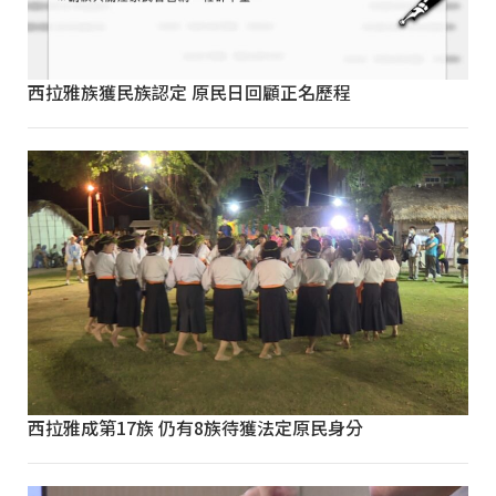
西拉雅族獲民族認定 原民日回顧正名歷程
西拉雅成第17族 仍有8族待獲法定原民身分