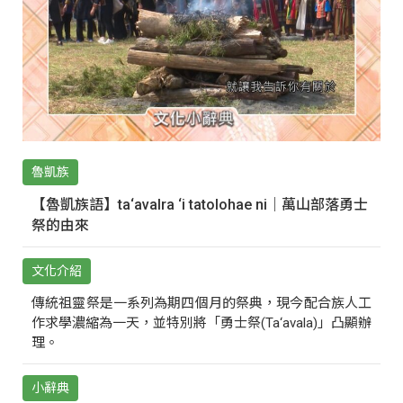
魯凱族
【魯凱族語】ta‘avalra ‘i tatolohae ni｜萬山部落勇士
祭的由來
文化介紹
傳統祖靈祭是一系列為期四個月的祭典，現今配合族人工
作求學濃縮為一天，並特別將「勇士祭(Ta‘avala)」凸顯辦
理。
小辭典