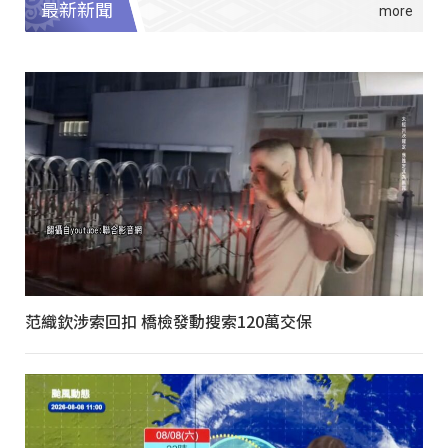
最新新聞
范織欽涉索回扣 橋檢發動搜索120萬交保