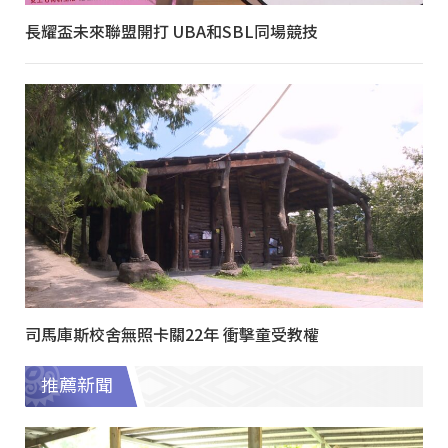
長耀盃未來聯盟開打 UBA和SBL同場競技
司馬庫斯校舍無照卡關22年 衝擊童受教權
推薦新聞