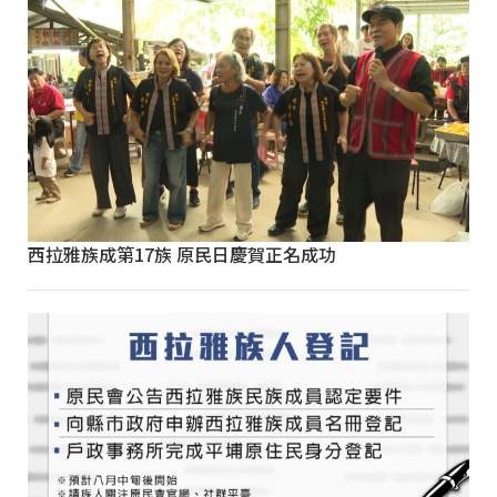
西拉雅族成第17族 原民日慶賀正名成功