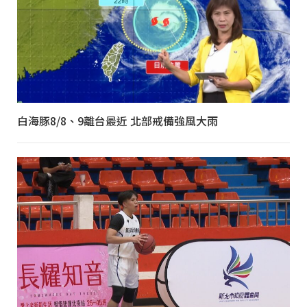
白海豚8/8、9離台最近 北部戒備強風大雨