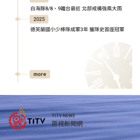
白海豚8/8、9離台最近 北部戒備強風大雨
2025
德芙蘭國小少棒隊成軍3年 獲隊史首座冠軍
more
TITV NEWS
原視新聞網