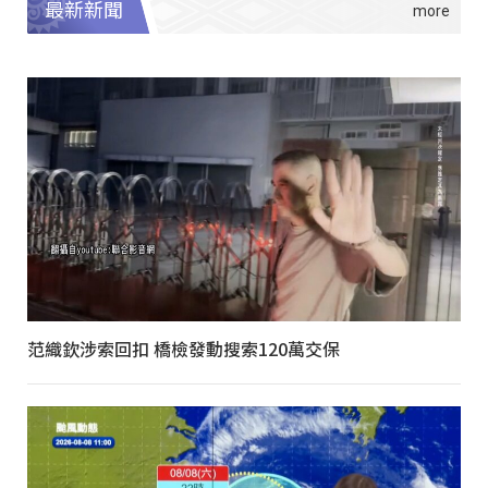
最新新聞
范織欽涉索回扣 橋檢發動搜索120萬交保