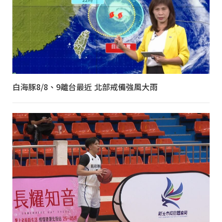
白海豚8/8、9離台最近 北部戒備強風大雨