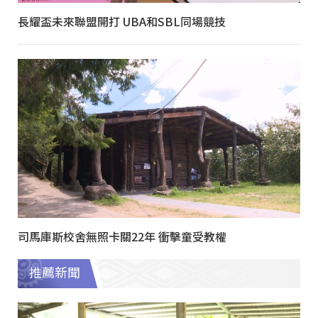
長耀盃未來聯盟開打 UBA和SBL同場競技
司馬庫斯校舍無照卡關22年 衝擊童受教權
推薦新聞