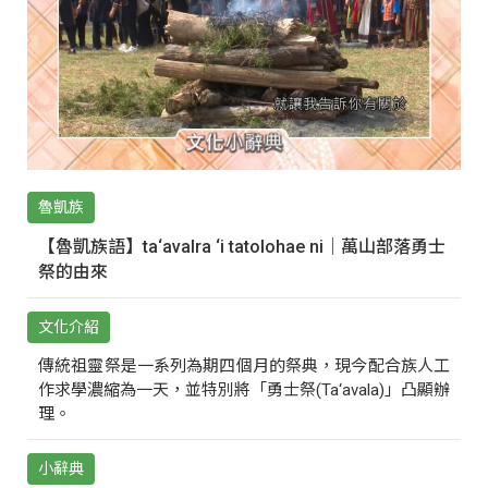
魯凱族
【魯凱族語】ta‘avalra ‘i tatolohae ni｜萬山部落勇士
祭的由來
文化介紹
傳統祖靈祭是一系列為期四個月的祭典，現今配合族人工
作求學濃縮為一天，並特別將「勇士祭(Ta‘avala)」凸顯辦
理。
小辭典