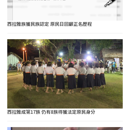
西拉雅族獲民族認定 原民日回顧正名歷程
西拉雅成第17族 仍有8族待獲法定原民身分