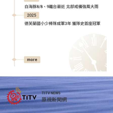
白海豚8/8、9離台最近 北部戒備強風大雨
2025
德芙蘭國小少棒隊成軍3年 獲隊史首座冠軍
more
TITV NEWS
原視新聞網