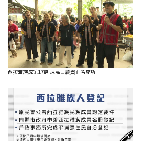
西拉雅族成第17族 原民日慶賀正名成功