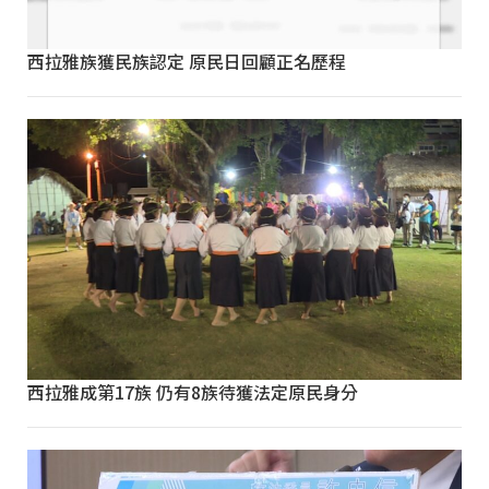
西拉雅族獲民族認定 原民日回顧正名歷程
西拉雅成第17族 仍有8族待獲法定原民身分