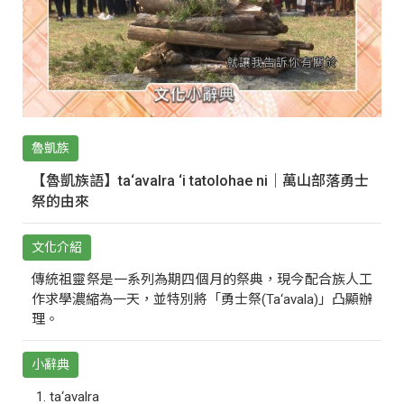
魯凱族
【魯凱族語】ta‘avalra ‘i tatolohae ni｜萬山部落勇士
祭的由來
文化介紹
傳統祖靈祭是一系列為期四個月的祭典，現今配合族人工
作求學濃縮為一天，並特別將「勇士祭(Ta‘avala)」凸顯辦
理。
小辭典
ta‘avalra