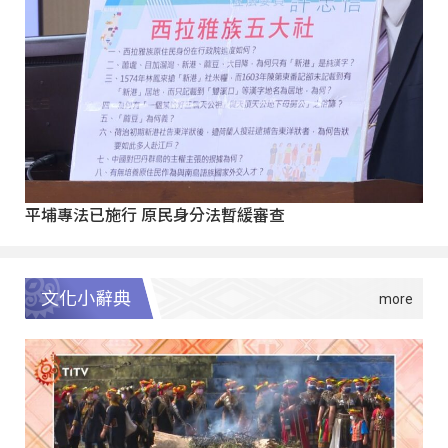
平埔專法已施行 原民身分法暫緩審查
文化小辭典