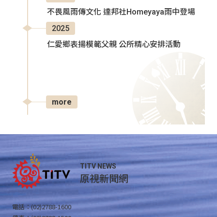
不畏風雨傳文化 達邦社Homeyaya雨中登場
2025
仁愛鄉表揚模範父親 公所精心安排活動
more
TITV NEWS
原視新聞網
電話：(02)2788-1600