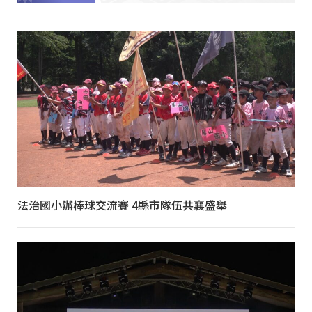
法治國小辦棒球交流賽 4縣市隊伍共襄盛舉