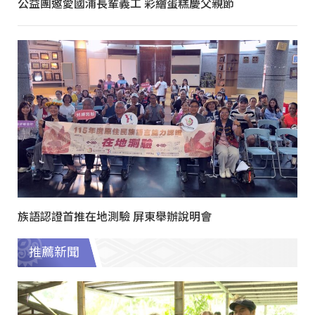
公益團邀愛國浦長輩義工 彩繪蛋糕慶父親節
族語認證首推在地測驗 屏東舉辦說明會
推薦新聞