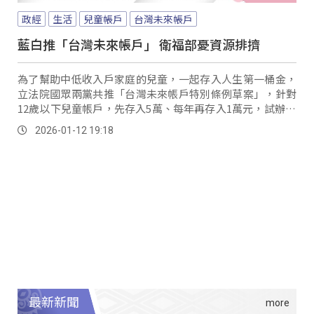
政經
生活
兒童帳戶
台灣未來帳戶
藍白推「台灣未來帳戶」 衛福部憂資源排擠
為了幫助中低收入戶家庭的兒童，一起存入人生第一桶金，
立法院國眾兩黨共推「台灣未來帳戶特別條例草案」，針對
12歲以下兒童帳戶，先存入5萬、每年再存入1萬元，試辦13
年，以特別預算編列、總經費上限達4千5百億元；不過民進
2026-01-12 19:18
黨立委質疑，會出現違憲違法風險、財政紀律不足、條例目
標不清、制度沒有差異化設計，可能拉大貧富差距等問題。
最新新聞