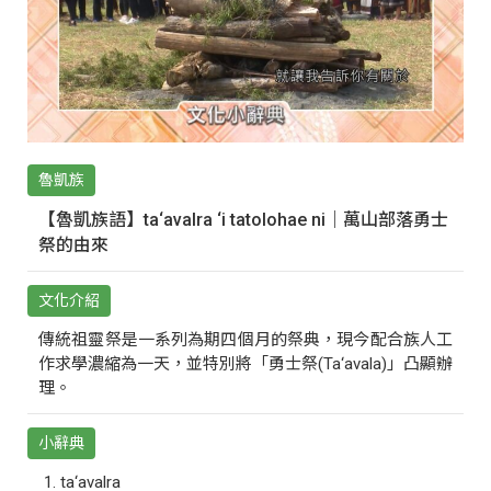
魯凱族
【魯凱族語】ta‘avalra ‘i tatolohae ni｜萬山部落勇士
祭的由來
文化介紹
傳統祖靈祭是一系列為期四個月的祭典，現今配合族人工
作求學濃縮為一天，並特別將「勇士祭(Ta‘avala)」凸顯辦
理。
小辭典
ta‘avalra