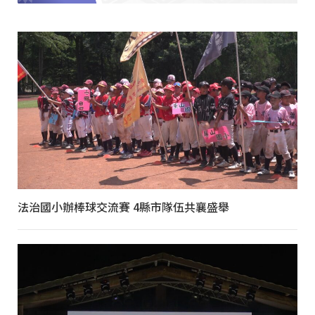
法治國小辦棒球交流賽 4縣市隊伍共襄盛舉