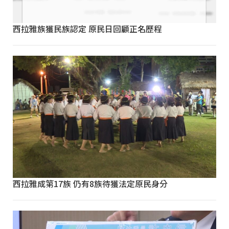
西拉雅族獲民族認定 原民日回顧正名歷程
西拉雅成第17族 仍有8族待獲法定原民身分