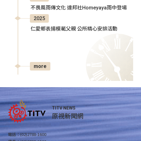
不畏風雨傳文化 達邦社Homeyaya雨中登場
2025
仁愛鄉表揚模範父親 公所精心安排活動
more
TITV NEWS
原視新聞網
電話：(02)2788-1600