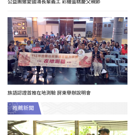
公益團邀愛國浦長輩義工 彩繪蛋糕慶父親節
族語認證首推在地測驗 屏東舉辦說明會
推薦新聞