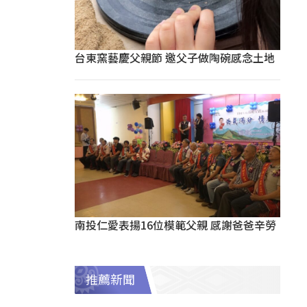
台東窯藝慶父親節 邀父子做陶碗感念土地
南投仁愛表揚16位模範父親 感謝爸爸辛勞
推薦新聞