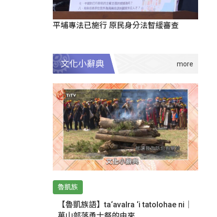
平埔專法已施行 原民身分法暫緩審查
文化小辭典
魯凱族
【魯凱族語】ta‘avalra ‘i tatolohae ni｜
萬山部落勇士祭的由來