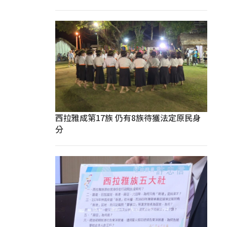
西拉雅成第17族 仍有8族待獲法定原民身
分