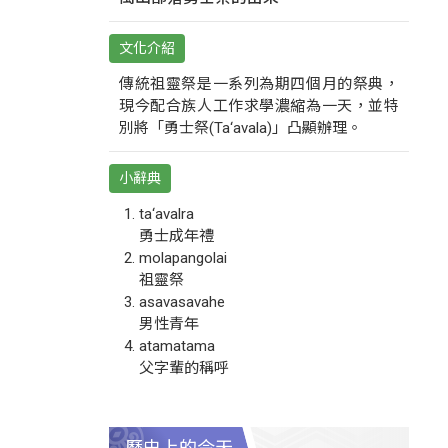
文化介紹
傳統祖靈祭是一系列為期四個月的祭典，
現今配合族人工作求學濃縮為一天，並特
別將「勇士祭(Ta‘avala)」凸顯辦理。
小辭典
ta‘avalra
勇士成年禮
molapangolai
祖靈祭
asavasavahe
男性青年
atamatama
父字輩的稱呼
歷史上的今天