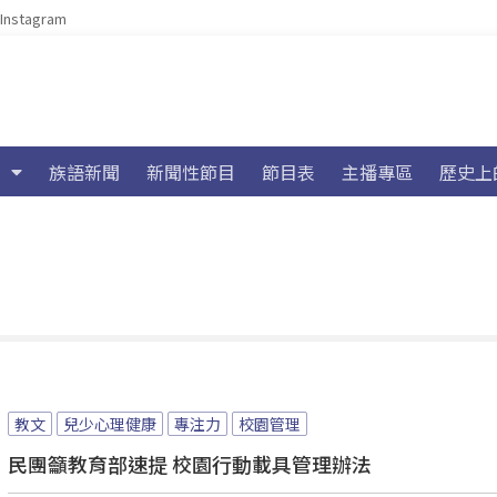
Instagram
族語新聞
新聞性節目
節目表
主播專區
歷史上
教文
兒少心理健康
專注力
校園管理
民團籲教育部速提 校園行動載具管理辦法