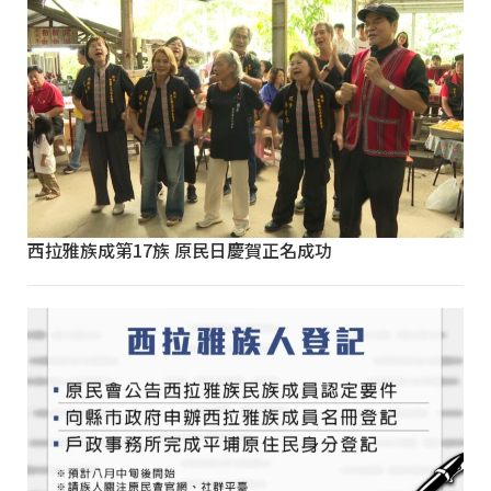
西拉雅族成第17族 原民日慶賀正名成功