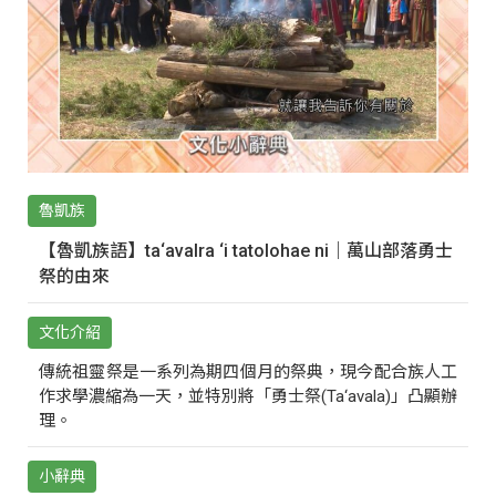
魯凱族
【魯凱族語】ta‘avalra ‘i tatolohae ni｜萬山部落勇士
祭的由來
文化介紹
傳統祖靈祭是一系列為期四個月的祭典，現今配合族人工
作求學濃縮為一天，並特別將「勇士祭(Ta‘avala)」凸顯辦
理。
小辭典