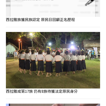
西拉雅族獲民族認定 原民日回顧正名歷程
西拉雅成第17族 仍有8族待獲法定原民身分