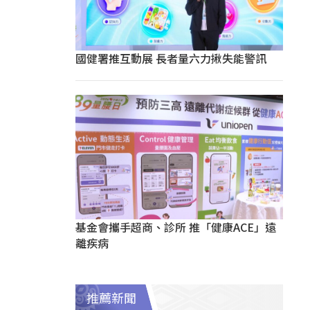
國健署推互動展 長者量六力揪失能警訊
基金會攜手超商、診所 推「健康ACE」遠
離疾病
推薦新聞