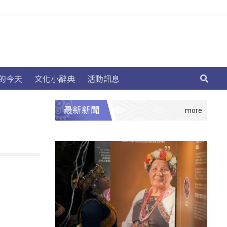
的今天
文化小辭典
活動訊息
最新新聞