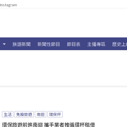
Instagram
族語新聞
新聞性節目
節目表
主播專區
歷史上
生活
免廢旅遊
南迴
環保杯
環保旅遊前進南迴 攜手業者推循環杯租借