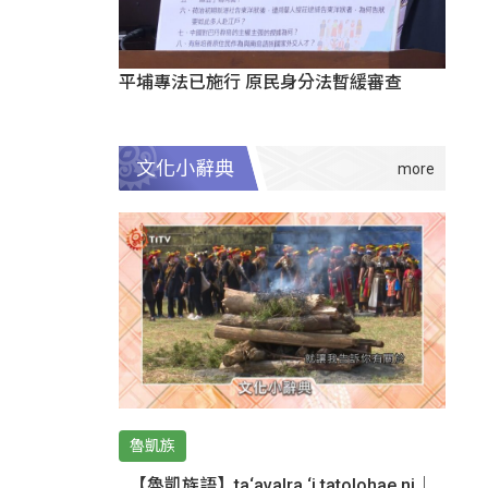
平埔專法已施行 原民身分法暫緩審查
文化小辭典
魯凱族
【魯凱族語】ta‘avalra ‘i tatolohae ni｜