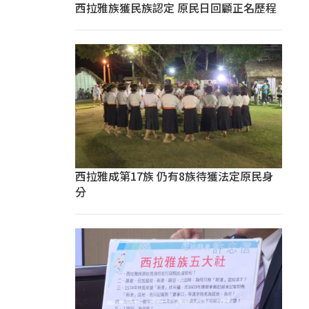
西拉雅族獲民族認定 原民日回顧正名歷程
西拉雅成第17族 仍有8族待獲法定原民身
分