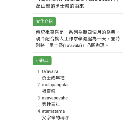
萬山部落勇士祭的由來
文化介紹
傳統祖靈祭是一系列為期四個月的祭典，
現今配合族人工作求學濃縮為一天，並特
別將「勇士祭(Ta‘avala)」凸顯辦理。
小辭典
ta‘avalra
勇士成年禮
molapangolai
祖靈祭
asavasavahe
男性青年
atamatama
父字輩的稱呼