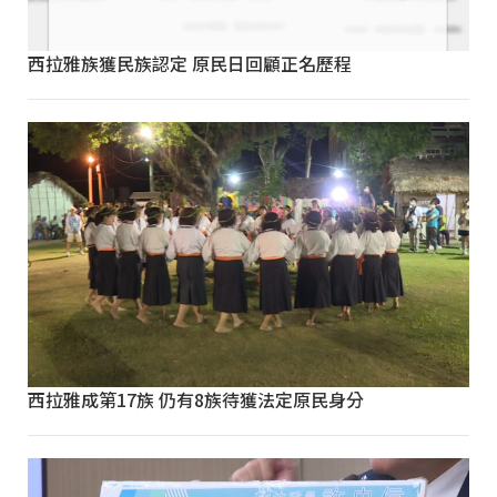
西拉雅族獲民族認定 原民日回顧正名歷程
西拉雅成第17族 仍有8族待獲法定原民身分