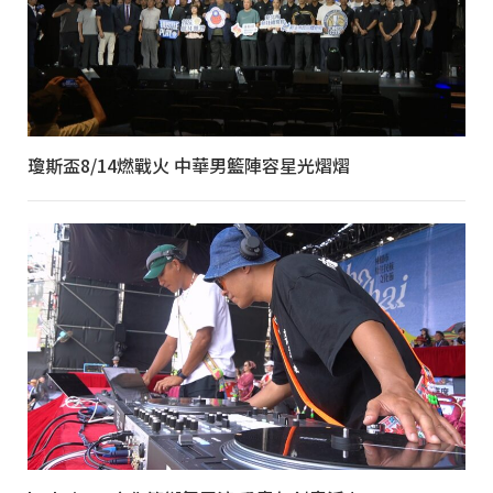
瓊斯盃8/14燃戰火 中華男籃陣容星光熠熠