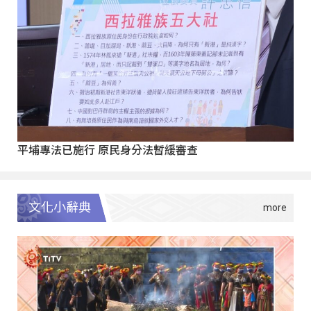
平埔專法已施行 原民身分法暫緩審查
文化小辭典