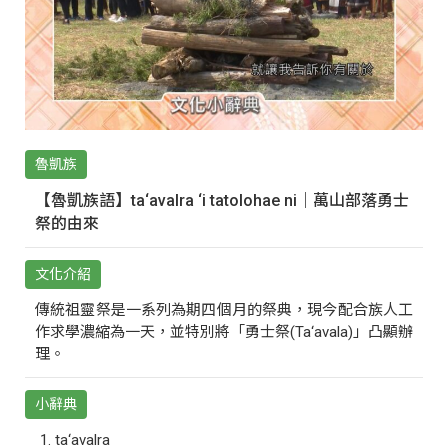
魯凱族
【魯凱族語】ta‘avalra ‘i tatolohae ni｜萬山部落勇士
祭的由來
文化介紹
傳統祖靈祭是一系列為期四個月的祭典，現今配合族人工
作求學濃縮為一天，並特別將「勇士祭(Ta‘avala)」凸顯辦
理。
小辭典
ta‘avalra