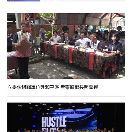
立委偕相關單位赴和平區 考察原鄉長照營運