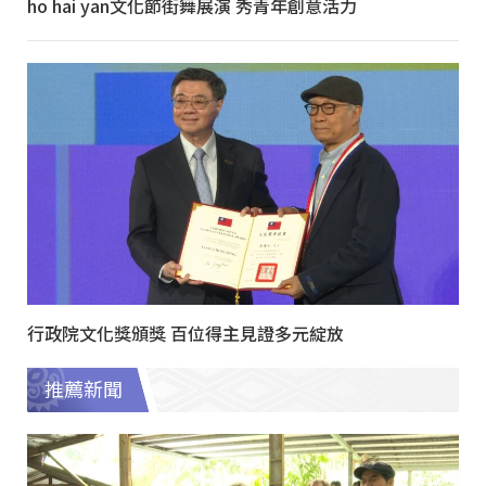
ho hai yan文化節街舞展演 秀青年創意活力
行政院文化獎頒獎 百位得主見證多元綻放
推薦新聞