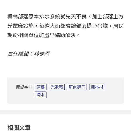
楓林部落原本排水系統就先天不良，加上部落上方
光電廠設施，每逢大雨都會讓部落提心吊膽，居民
期盼相關單位能盡早協助解決。
責任編輯：林懷恩
關鍵字：
原鄉
光電廠
屏東獅子
楓林村
淹水
相關文章