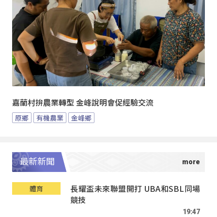
嘉蘭村拚農業轉型 金峰說明會促經驗交流
原鄉
有機農業
金峰鄉
最新新聞
長耀盃未來聯盟開打 UBA和SBL同場
體育
競技
19:47