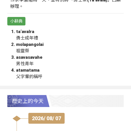
作求學濃縮為一天，並特別將「勇士祭(Ta‘avala)」凸顯
辦理。
小辭典
ta‘avalra
勇士成年禮
molapangolai
祖靈祭
asavasavahe
男性青年
atamatama
父字輩的稱呼
歷史上的今天
2026/ 08/ 07