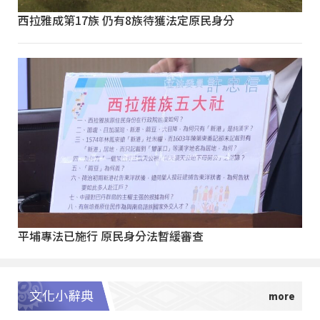
西拉雅成第17族 仍有8族待獲法定原民身分
平埔專法已施行 原民身分法暫緩審查
文化小辭典