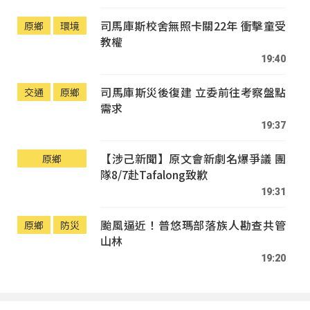
司馬庫斯校舍無照卡關22年 衝擊童受
原鄉
環境
教權
19:40
司馬庫斯災後復建 立委前往考察盤點
交通
原鄉
需求
19:37
【涉己新聞】原文會新劇名爆爭議 團
原鄉
隊8/7赴Tafalong致歉
19:31
颱風逼近！普悠瑪部落族人勘查共管
原鄉
防災
山林
19:20