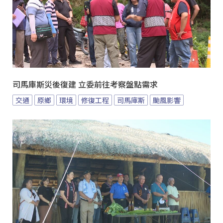
司馬庫斯災後復建 立委前往考察盤點需求
交通
原鄉
環境
修復工程
司馬庫斯
颱風影響