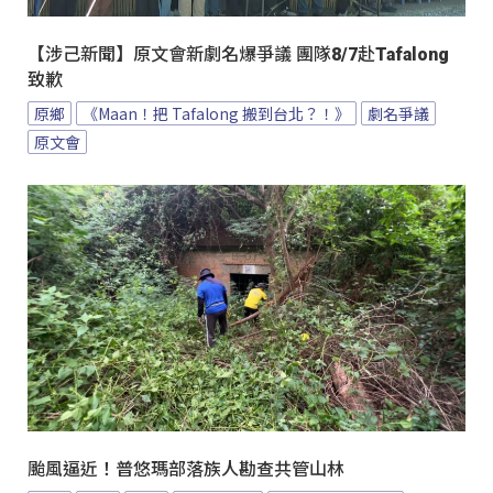
【涉己新聞】原文會新劇名爆爭議 團隊8/7赴Tafalong
致歉
原鄉
《Maan！把 Tafalong 搬到台北？！》
劇名爭議
原文會
颱風逼近！普悠瑪部落族人勘查共管山林