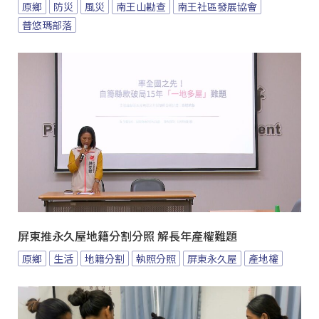
原鄉
防災
風災
南王山勘查
南王社區發展協會
普悠瑪部落
屏東推永久屋地籍分割分照 解長年產權難題
原鄉
生活
地籍分割
執照分照
屏東永久屋
產地權