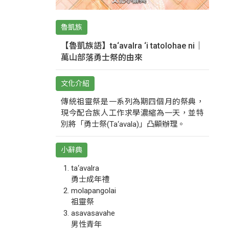
魯凱族
【魯凱族語】ta‘avalra ‘i tatolohae ni｜
萬山部落勇士祭的由來
文化介紹
傳統祖靈祭是一系列為期四個月的祭典，
現今配合族人工作求學濃縮為一天，並特
別將「勇士祭(Ta‘avala)」凸顯辦理。
小辭典
ta‘avalra
勇士成年禮
molapangolai
祖靈祭
asavasavahe
男性青年