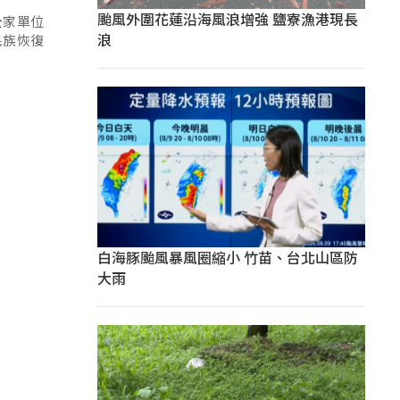
颱風外圍花蓮沿海風浪增強 鹽寮漁港現長
公家單位
浪
民族恢復
白海豚颱風暴風圈縮小 竹苗、台北山區防
大雨