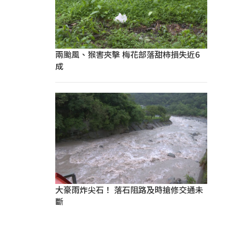
兩颱風、猴害夾擊 梅花部落甜柿損失近6
成
大豪雨炸尖石！ 落石阻路及時搶修交通未
斷