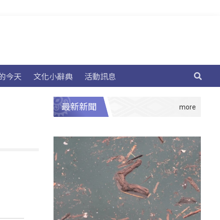
的今天
文化小辭典
活動訊息
最新新聞