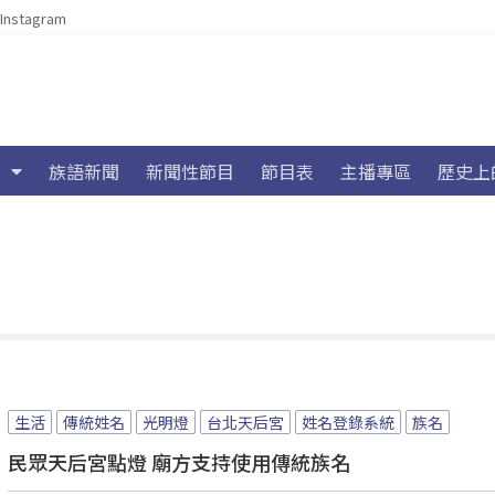
Instagram
族語新聞
新聞性節目
節目表
主播專區
歷史上
生活
傳統姓名
光明燈
台北天后宮
姓名登錄系統
族名
民眾天后宮點燈 廟方支持使用傳統族名