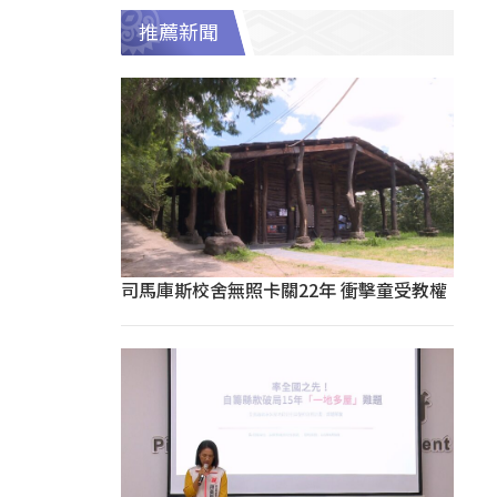
推薦新聞
司馬庫斯校舍無照卡關22年 衝擊童受教權