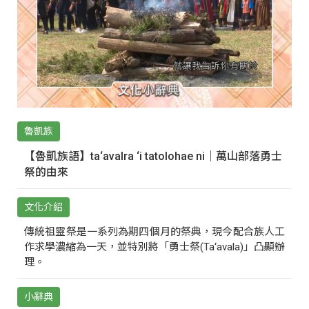
魯凱族
【魯凱族語】ta‘avalra ‘i tatolohae ni｜萬山部落勇士
祭的由來
文化介紹
傳統祖靈祭是一系列為期四個月的祭典，現今配合族人工
作求學濃縮為一天，並特別將「勇士祭(Ta‘avala)」凸顯辦
理。
小辭典