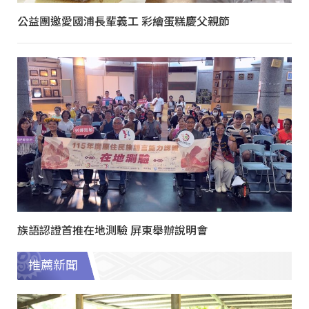
公益團邀愛國浦長輩義工 彩繪蛋糕慶父親節
族語認證首推在地測驗 屏東舉辦說明會
推薦新聞