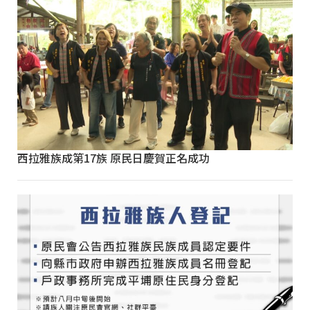
西拉雅族成第17族 原民日慶賀正名成功