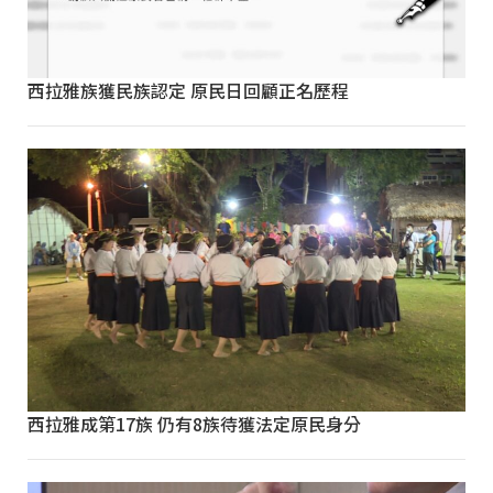
西拉雅族獲民族認定 原民日回顧正名歷程
西拉雅成第17族 仍有8族待獲法定原民身分