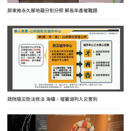
屏東推永久屋地籍分割分照 解長年產權難題
政院版災防法修法 海嘯、堰塞湖列入災害別