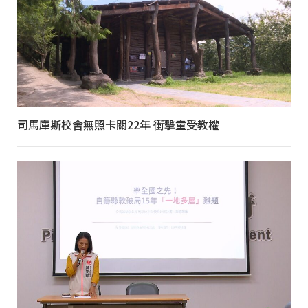
司馬庫斯校舍無照卡關22年 衝擊童受教權