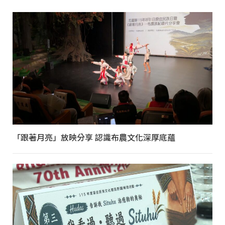
「跟著月亮」放映分享 認識布農文化深厚底蘊