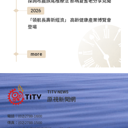
探詢布農族尾椎療法 那瑪夏耆老分享見聞
2026
「領航長壽新經濟」 高齡健康產業博覽會
登場
more
TITV NEWS
原視新聞網
電話：(02)2788-1600
傳真：(02)2788-1500