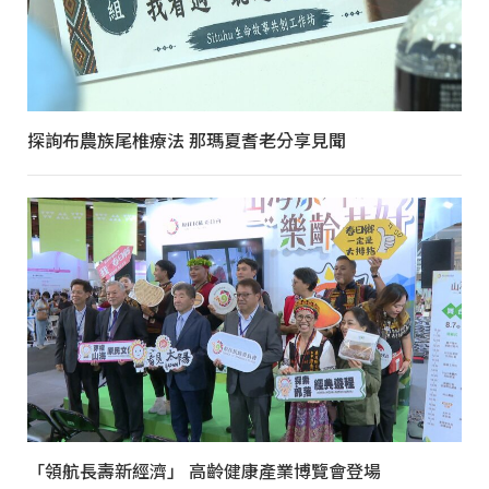
探詢布農族尾椎療法 那瑪夏耆老分享見聞
「領航長壽新經濟」 高齡健康產業博覽會登場