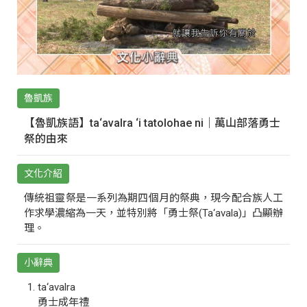
魯凱族
【魯凱族語】ta‘avalra ‘i tatolohae ni｜萬山部落勇士
祭的由來
文化介紹
傳統祖靈祭是一系列為期四個月的祭典，現今配合族人工
作求學濃縮為一天，並特別將「勇士祭(Ta‘avala)」凸顯辦
理。
小辭典
ta‘avalra
勇士成年禮