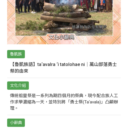
魯凱族
【魯凱族語】ta‘avalra ‘i tatolohae ni｜萬山部落勇士
祭的由來
文化介紹
傳統祖靈祭是一系列為期四個月的祭典，現今配合族人工
作求學濃縮為一天，並特別將「勇士祭(Ta‘avala)」凸顯辦
理。
小辭典