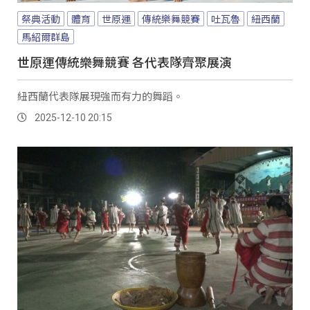
祭典活動
體育
世原運
傳統樂舞競賽
吐瓦魯
紐西蘭
馬紹爾群島
世原運傳統樂舞競賽 各代表隊齊聚展演
紐西蘭代表隊展現強而有力的舞蹈。
2025-12-10 20:15