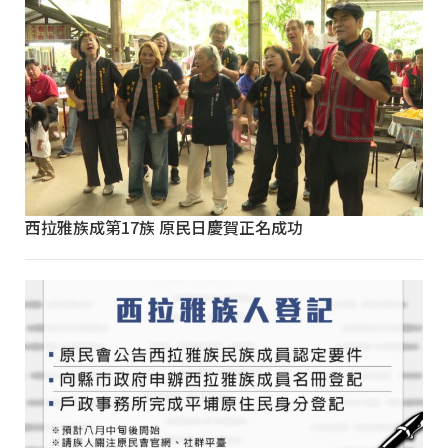
西拉雅族成第17族 原民日慶賀正名成功