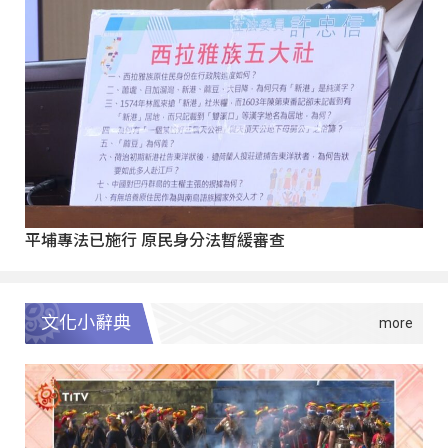
平埔專法已施行 原民身分法暫緩審查
文化小辭典