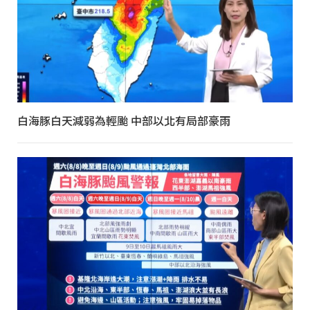
白海豚白天減弱為輕颱 中部以北有局部豪雨