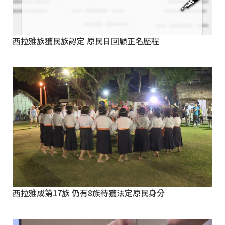
西拉雅族獲民族認定 原民日回顧正名歷程
西拉雅成第17族 仍有8族待獲法定原民身分