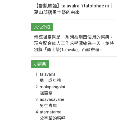
【魯凱族語】ta‘avalra ‘i tatolohae ni｜
萬山部落勇士祭的由來
文化介紹
傳統祖靈祭是一系列為期四個月的祭典，
現今配合族人工作求學濃縮為一天，並特
別將「勇士祭(Ta‘avala)」凸顯辦理。
小辭典
ta‘avalra
勇士成年禮
molapangolai
祖靈祭
asavasavahe
男性青年
atamatama
父字輩的稱呼