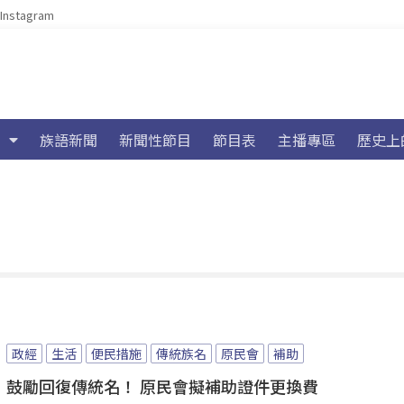
Instagram
族語新聞
新聞性節目
節目表
主播專區
歷史上
政經
生活
便民措施
傳統族名
原民會
補助
鼓勵回復傳統名！ 原民會擬補助證件更換費