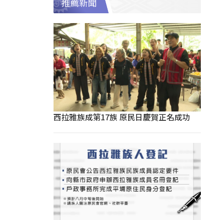
推薦新聞
西拉雅族成第17族 原民日慶賀正名成功