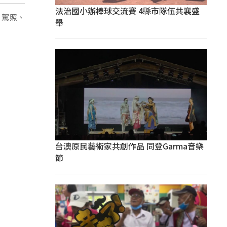
法治國小辦棒球交流賽 4縣市隊伍共襄盛
、駕照、
舉
台澳原民藝術家共創作品 同登Garma音樂
節