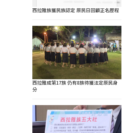
西拉雅族獲民族認定 原民日回顧正名歷程
西拉雅成第17族 仍有8族待獲法定原民身
分