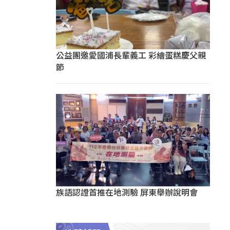
公益團邀愛國浦長輩義工 彩繪蛋糕慶父親
節
族語認證首推在地測驗 屏東舉辦說明會