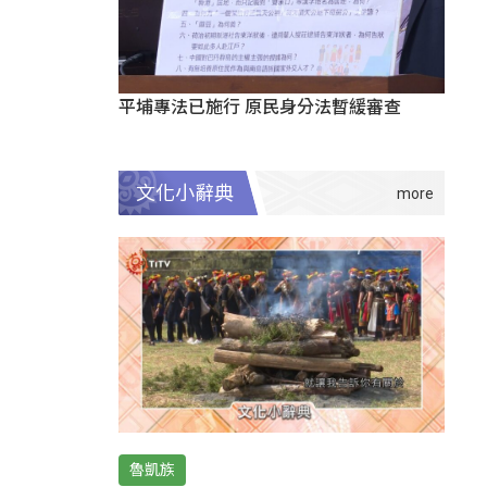
平埔專法已施行 原民身分法暫緩審查
文化小辭典
魯凱族