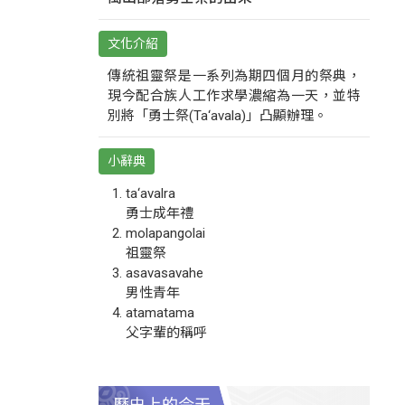
文化介紹
傳統祖靈祭是一系列為期四個月的祭典，
現今配合族人工作求學濃縮為一天，並特
別將「勇士祭(Ta‘avala)」凸顯辦理。
小辭典
ta‘avalra
勇士成年禮
molapangolai
祖靈祭
asavasavahe
男性青年
atamatama
父字輩的稱呼
歷史上的今天