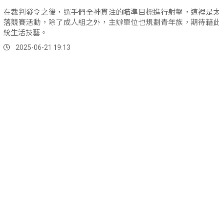
在裁判發令之後，選手們全神貫注的瞄準目標進行射擊，這裡是
落競賽活動，除了成人組之外，主辦單位也規劃青年族，期待藉
統生活技藝。
2025-06-21 19:13