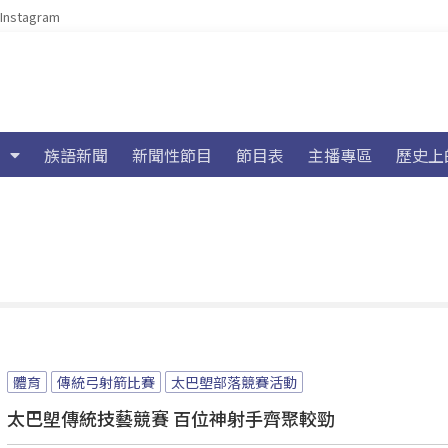
Instagram
族語新聞
新聞性節目
節目表
主播專區
歷史上
體育
傳統弓射箭比賽
太巴塱部落競賽活動
太巴塱傳統技藝競賽 百位神射手齊聚較勁