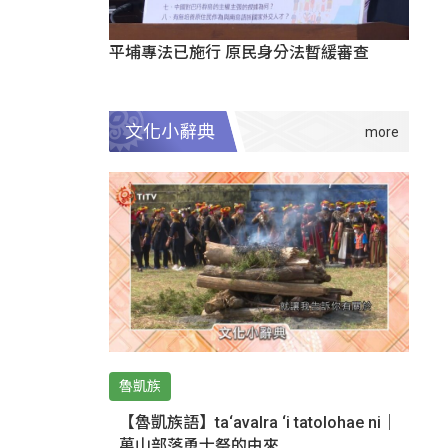
平埔專法已施行 原民身分法暫緩審查
文化小辭典
魯凱族
【魯凱族語】ta‘avalra ‘i tatolohae ni｜
萬山部落勇士祭的由來