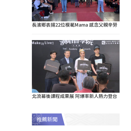
長濱鄉表揚22位模範Mama 感念父親辛勞
北流幕後課程成果展 阿爆率新人熱力登台
推薦新聞