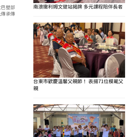
南澳撒利姆文健站揭牌 多元課程陪伴長者
太巴塱部
此傳承傳
台東市歡慶溫馨父親節！ 表揚71位模範父
親