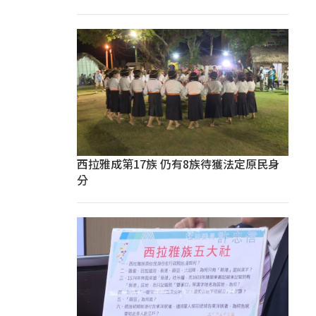
西拉雅成第17族 仍有8族待獲法定原民身
分