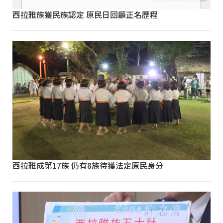
西拉雅族獲民族認定 原民日回顧正名歷程
西拉雅成第17族 仍有8族待獲法定原民身分