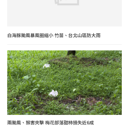
白海豚颱風暴風圈縮小 竹苗、台北山區防大雨
兩颱風、猴害夾擊 梅花部落甜柿損失近6成