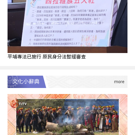
平埔專法已施行 原民身分法暫緩審查
文化小辭典