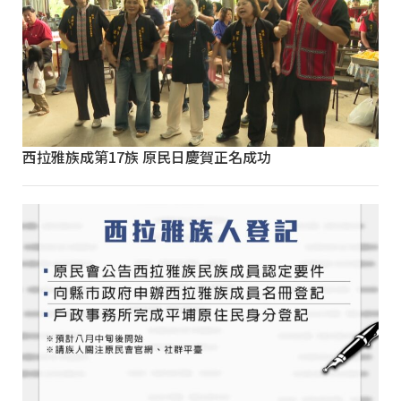
西拉雅族成第17族 原民日慶賀正名成功