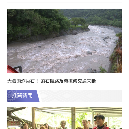
大豪雨炸尖石！ 落石阻路及時搶修交通未斷
推薦新聞