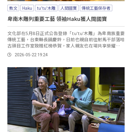
教文
Haku
tu′tu′木雕
人間國寶
傳統工藝保存者
卑南木雕列重要工藝 領袖Haku獲人間國寶
文化部在5月8日正式公告登錄「tu′tu′木雕」為卑南族重要
傳統工藝，台東縣長饒慶鈴，日前也親自前往射馬干部落哈
古頭目工作室致贈紅榜恭賀，家人親友也在場共享榮耀及喜
悅。
2026-05-22 19:24