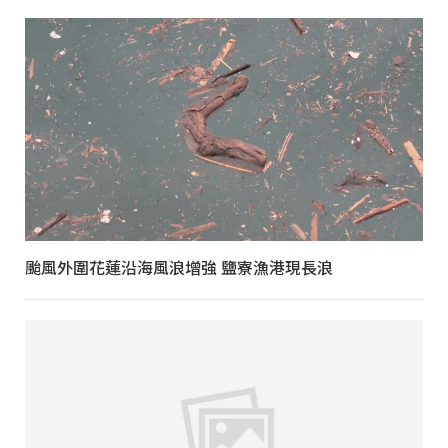
颱風外圍花蓮沿海風浪增強 鹽寮漁港現長浪