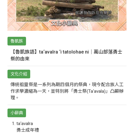
魯凱族
【魯凱族語】ta‘avalra ‘i tatolohae ni｜萬山部落勇士
祭的由來
文化介紹
傳統祖靈祭是一系列為期四個月的祭典，現今配合族人工
作求學濃縮為一天，並特別將「勇士祭(Ta‘avala)」凸顯辦
理。
小辭典
ta‘avalra
勇士成年禮