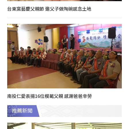
台東窯藝慶父親節 邀父子做陶碗感念土地
南投仁愛表揚16位模範父親 感謝爸爸辛勞
推薦新聞