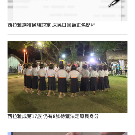
西拉雅族獲民族認定 原民日回顧正名歷程
西拉雅成第17族 仍有8族待獲法定原民身分