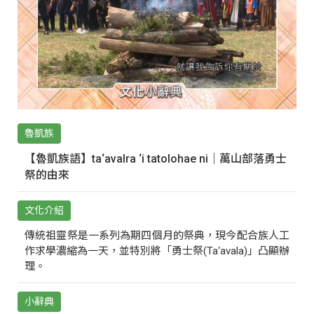
魯凱族
【魯凱族語】ta‘avalra ‘i tatolohae ni｜萬山部落勇士
祭的由來
文化介紹
傳統祖靈祭是一系列為期四個月的祭典，現今配合族人工
作求學濃縮為一天，並特別將「勇士祭(Ta‘avala)」凸顯辦
理。
小辭典