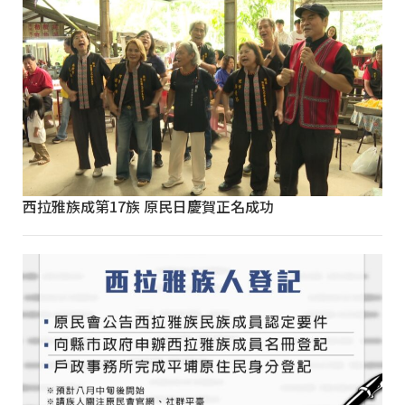
西拉雅族成第17族 原民日慶賀正名成功