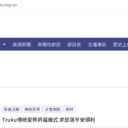
Instagram
族語新聞
新聞性節目
節目表
主播專區
歷史上
祭典活動
傳統家祭
太魯閣族
祭師
Truku傳統家祭祈福儀式 求部落平安順利