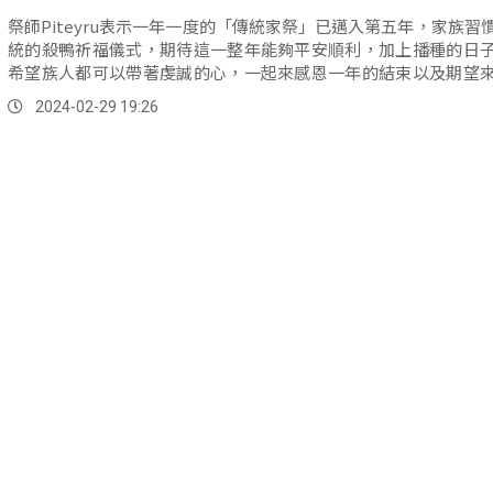
祭師Piteyru表示一年一度的「傳統家祭」已邁入第五年，家族習
統的殺鴨祈福儀式，期待這一整年能夠平安順利，加上播種的日
希望族人都可以帶著虔誠的心，一起來感恩一年的結束以及期望
利。
2024-02-29 19:26