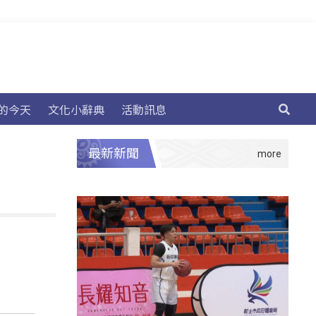
的今天
文化小辭典
活動訊息
最新新聞