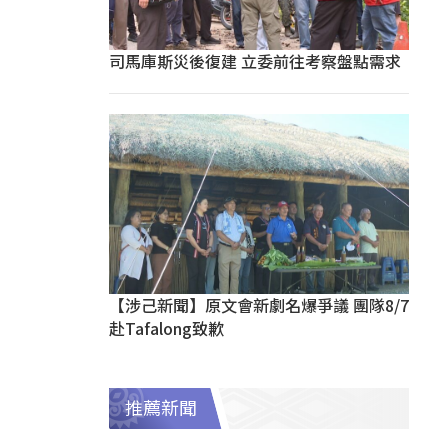
司馬庫斯災後復建 立委前往考察盤點需求
【涉己新聞】原文會新劇名爆爭議 團隊8/7
赴Tafalong致歉
推薦新聞