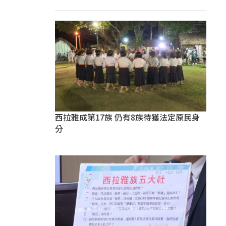
西拉雅成第17族 仍有8族待獲法定原民身
分