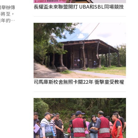
長耀盃未來聯盟開打 UBA和SBL同場競技
慣舉辦傳
子將至，
來年的順
司馬庫斯校舍無照卡關22年 衝擊童受教權