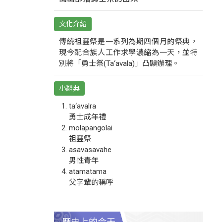
文化介紹
傳統祖靈祭是一系列為期四個月的祭典，
現今配合族人工作求學濃縮為一天，並特
別將「勇士祭(Ta‘avala)」凸顯辦理。
小辭典
ta‘avalra
勇士成年禮
molapangolai
祖靈祭
asavasavahe
男性青年
atamatama
父字輩的稱呼
歷史上的今天