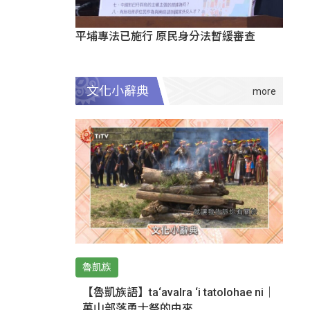
平埔專法已施行 原民身分法暫緩審查
文化小辭典
魯凱族
【魯凱族語】ta‘avalra ‘i tatolohae ni｜
萬山部落勇士祭的由來