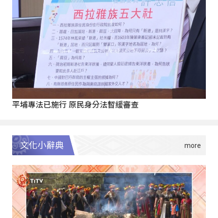
平埔專法已施行 原民身分法暫緩審查
文化小辭典