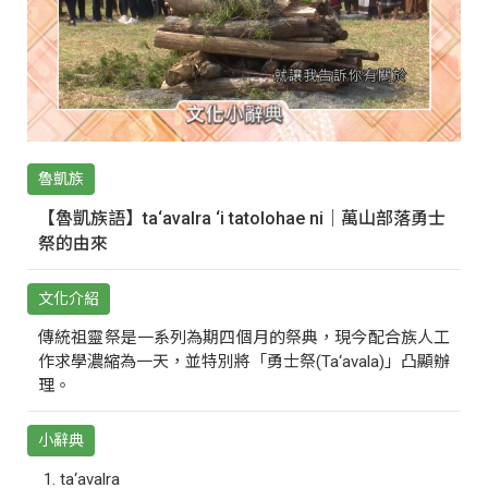
魯凱族
【魯凱族語】ta‘avalra ‘i tatolohae ni｜萬山部落勇士
祭的由來
文化介紹
傳統祖靈祭是一系列為期四個月的祭典，現今配合族人工
作求學濃縮為一天，並特別將「勇士祭(Ta‘avala)」凸顯辦
理。
小辭典
ta‘avalra