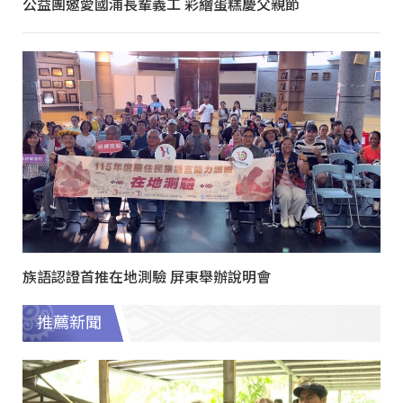
公益團邀愛國浦長輩義工 彩繪蛋糕慶父親節
族語認證首推在地測驗 屏東舉辦說明會
推薦新聞