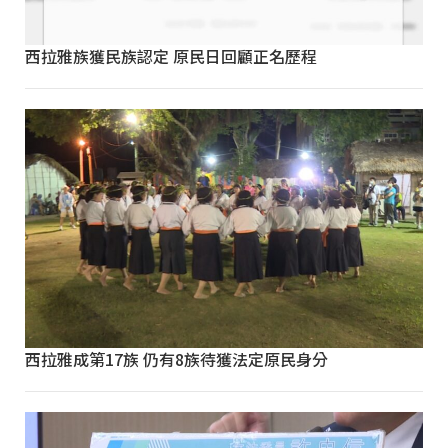
西拉雅族獲民族認定 原民日回顧正名歷程
西拉雅成第17族 仍有8族待獲法定原民身分