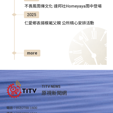
不畏風雨傳文化 達邦社Homeyaya雨中登場
2025
仁愛鄉表揚模範父親 公所精心安排活動
more
TITV NEWS
原視新聞網
電話：(02)2788-1600