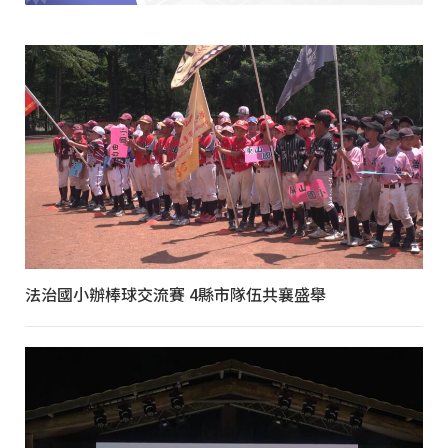
法治國小辦棒球交流賽 4縣市隊伍共襄盛舉