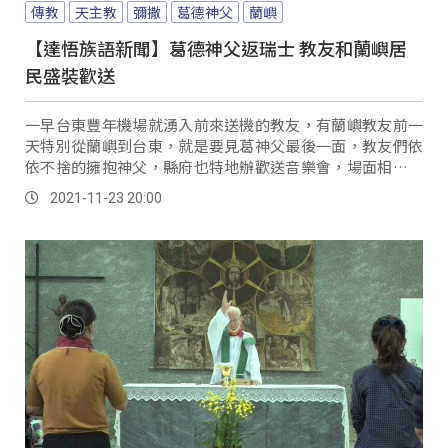
傳教
天主教
彌撒
葛德神父
蘭嶼
【達悟族語新聞】葛德神父返瑞士 教友和蘭嶼居
民盛裝歡送
一早台東豐年機場就湧入前來送機的教友，有蘭嶼教友前一
天特別從蘭嶼到台東，就是要見葛神父最後一面，教友們依
依不捨的擁抱神父，縣府也特地辦歡送音樂會，場面相當溫
馨。
2021-11-23 20:00