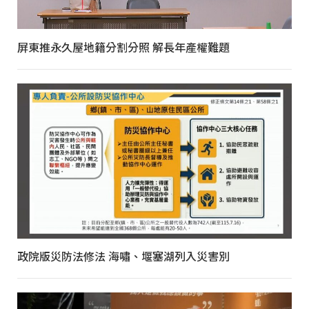
屏東推永久屋地籍分割分照 解長年產權難題
政院版災防法修法 海嘯、堰塞湖列入災害別