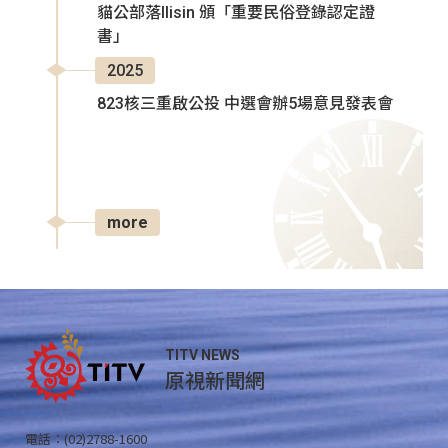
貓公部落Ilisin 頒「重要民俗登錄認定證
書」
2025
823核三重啟公投 中選會辦5場意見發表會
more
TITV NEWS
原視新聞網
電話：(02)2788-1600