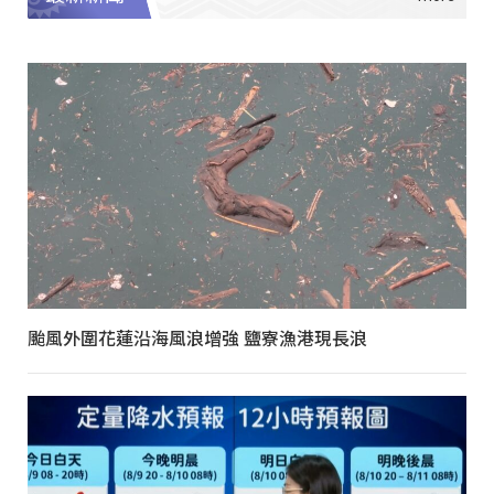
颱風外圍花蓮沿海風浪增強 鹽寮漁港現長浪