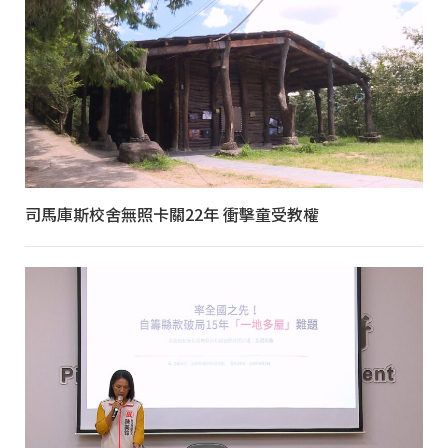
司馬庫斯校舍無照卡關22年 衝擊童受教權