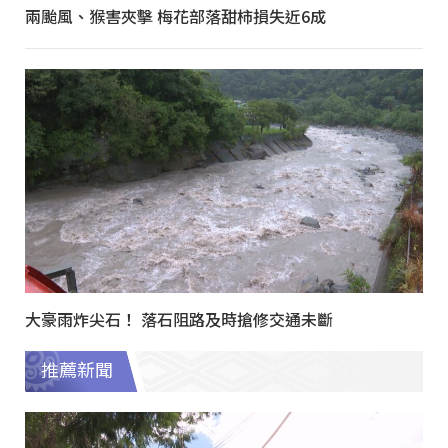
兩颱風、猴害夾擊 梅花部落甜柿損失近6成
大豪雨炸尖石！ 落石阻路及時搶修交通未斷
推薦新聞