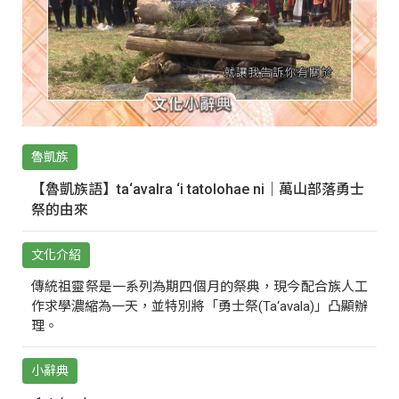
魯凱族
【魯凱族語】ta‘avalra ‘i tatolohae ni｜萬山部落勇士
祭的由來
文化介紹
傳統祖靈祭是一系列為期四個月的祭典，現今配合族人工
作求學濃縮為一天，並特別將「勇士祭(Ta‘avala)」凸顯辦
理。
小辭典