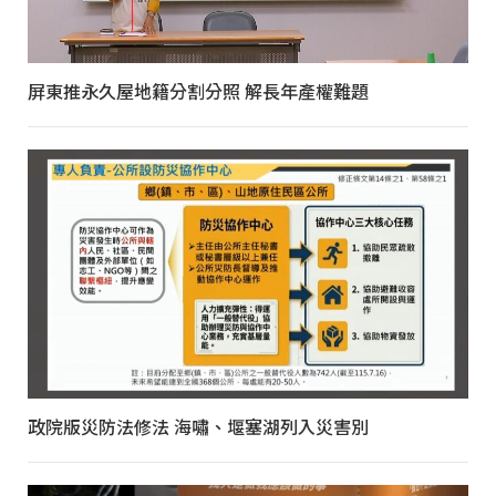
屏東推永久屋地籍分割分照 解長年產權難題
政院版災防法修法 海嘯、堰塞湖列入災害別