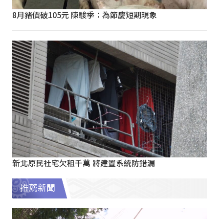
8月豬價破105元 陳駿季：為節慶短期現象
新北原民社宅欠租千萬 將建置系統防錯漏
推薦新聞