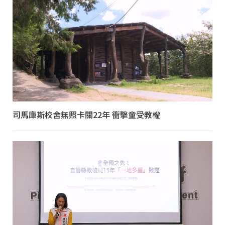
司馬庫斯校舍無照卡關22年 衝擊童受教權