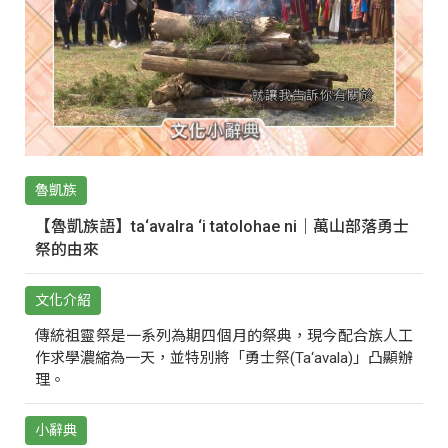
魯凱族
【魯凱族語】ta‘avalra ‘i tatolohae ni｜萬山部落勇士
祭的由來
文化介紹
傳統祖靈祭是一系列為期四個月的祭典，現今配合族人工
作求學濃縮為一天，並特別將「勇士祭(Ta‘avala)」凸顯辦
理。
小辭典