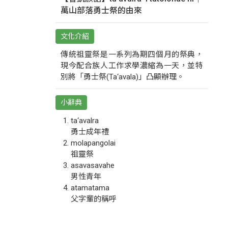
萬山部落勇士祭的由來
文化介紹
傳統祖靈祭是一系列為期四個月的祭典，
現今配合族人工作求學濃縮為一天，並特
別將「勇士祭(Ta‘avala)」凸顯辦理。
小辭典
ta‘avalra
勇士成年禮
molapangolai
祖靈祭
asavasavahe
男性青年
atamatama
父字輩的稱呼