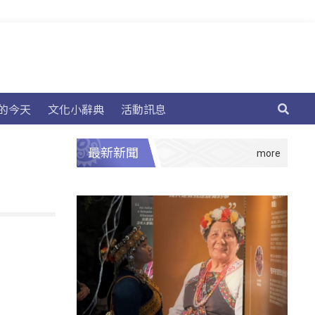
的今天
文化小辭典
活動訊息
最新新聞