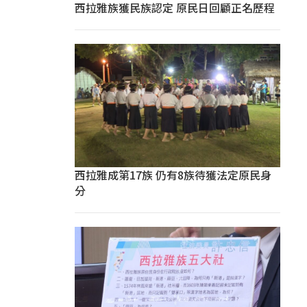
西拉雅族獲民族認定 原民日回顧正名歷程
西拉雅成第17族 仍有8族待獲法定原民身
分