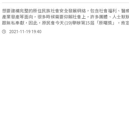
想要建構完整的原住民族社會安全發展網絡，包含社會福利、醫
產業發產等面向，很多時候需要仰賴社會上，許多團體、人士默
跟無私奉獻，因此，原民會今天(19)舉辦第15屆「原曙獎」，肯
有功團體人士。
2021-11-19 19:40