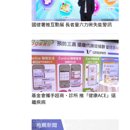
國健署推互動展 長者量六力揪失能警訊
基金會攜手超商、診所 推「健康ACE」遠
離疾病
推薦新聞