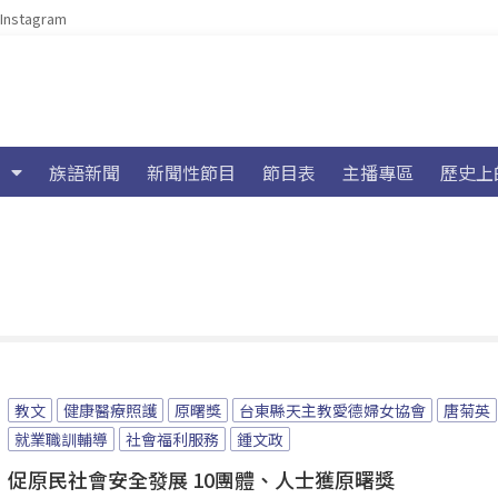
Instagram
族語新聞
新聞性節目
節目表
主播專區
歷史上
教文
健康醫療照護
原曙獎
台東縣天主教愛德婦女協會
唐菊英
就業職訓輔導
社會福利服務
鍾文政
促原民社會安全發展 10團體、人士獲原曙獎