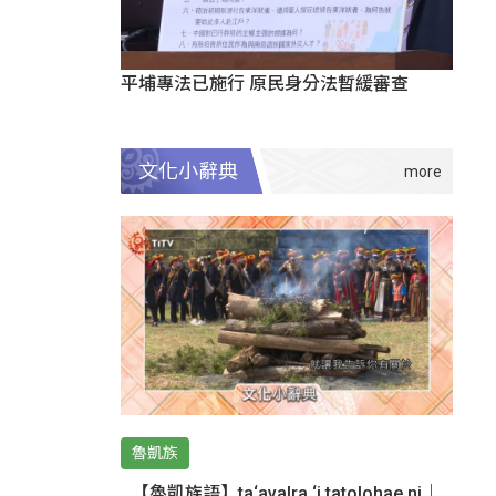
平埔專法已施行 原民身分法暫緩審查
文化小辭典
魯凱族
【魯凱族語】ta‘avalra ‘i tatolohae ni｜