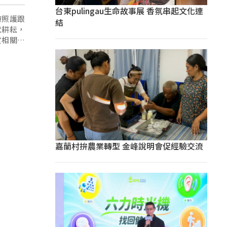
台東pulingau生命故事展 香氛串起文化連
療照護跟
結
默耕耘，
定相關的
嘉蘭村拚農業轉型 金峰說明會促經驗交流